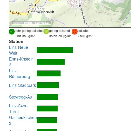
Quellen:
DORIS
,
basemap.at
sehr gering belastet
gering belastet
belastet
0 bis 35 µg/m³
35 bis 50 µg/m³
> 50 µg/m³
Station
Linz-Neue
Welt
Enns-Kristein
3
Linz-
Römerberg
Linz-Stadtpark
Steyregg-Au
Linz-24er-
Turm
Gallneukirchen
3