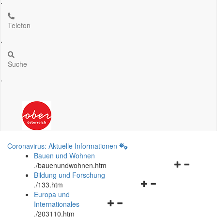
.
Telefon
.
Suche
.
Coronavirus: Aktuelle Informationen
Bauen und Wohnen
Navigationsm
.
/bauenundwohnen.htm
öffnen
Bildung und Forschung
Navigationsmenü
und
.
/133.htm
öffnen
schließen
Europa und
Navigationsmenü
und
Internationales
öffnen
schließen
.
/203110.htm