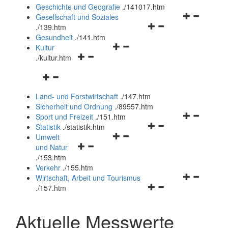
und
Geschichte und Geografie
.
/141017.htm
schließen
Navigationsm
Gesellschaft und Soziales
Navigationsmenü
öffnen
.
/139.htm
öffnen
und
Gesundheit
.
/141.htm
Navigationsmenü
und
schließen
Kultur
Navigationsmenü
öffnen
schließen
.
/kultur.htm
öffnen
und
Navigationsmenü
und
schließen
öffnen
schließen
Land- und Forstwirtschaft
.
/147.htm
und
Sicherheit und Ordnung
.
/89557.htm
schließen
Navigationsm
Sport und Freizeit
.
/151.htm
Navigationsmenü
öffnen
Statistik
.
/statistik.htm
Navigationsmenü
öffnen
und
Umwelt
Navigationsmenü
öffnen
und
schließen
und Natur
öffnen
und
schließen
.
/153.htm
und
schließen
Verkehr
.
/155.htm
schließen
Navigationsm
Wirtschaft, Arbeit und Tourismus
Navigationsmenü
öffnen
.
/157.htm
öffnen
und
und
schließen
Aktuelle Messwerte
schließen