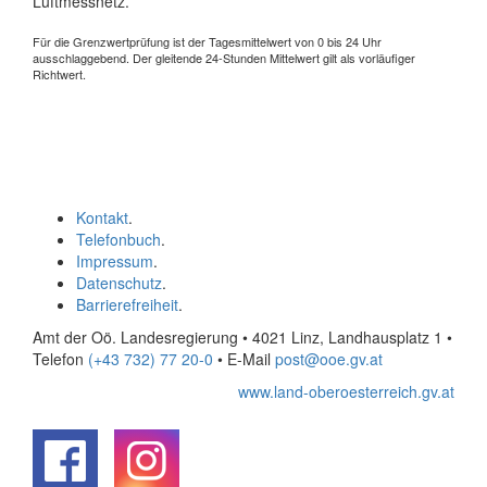
Luftmessnetz.
Für die Grenzwertprüfung ist der Tagesmittelwert von 0 bis 24 Uhr
ausschlaggebend. Der gleitende 24-Stunden Mittelwert gilt als vorläufiger
Richtwert.
Kontakt
.
Telefonbuch
.
Impressum
.
Datenschutz
.
Barrierefreiheit
.
Amt der Oö. Landesregierung • 4021 Linz, Landhausplatz 1
•
Telefon
(+43 732) 77 20-0
• E-Mail
post@ooe.gv.at
www.land-oberoesterreich.gv.at