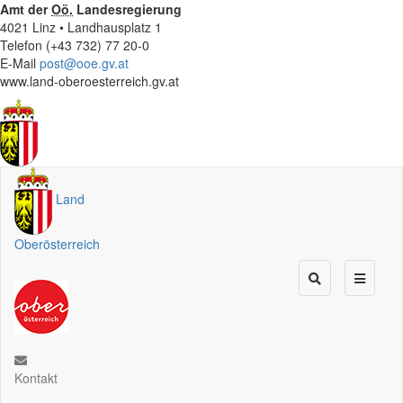
Amt der
Oö.
Landesregierung
4021 Linz • Landhausplatz 1
Telefon (+43 732) 77 20-0
E-Mail
post@ooe.gv.at
www.land-oberoesterreich.gv.at
Land
Oberösterreich
Kontakt