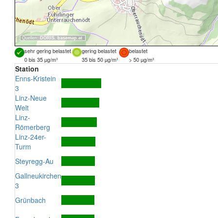
Quellen:
DORIS
,
basemap.at
sehr gering belastet
gering belastet
belastet
0 bis 35 µg/m³
35 bis 50 µg/m³
> 50 µg/m³
Station
Enns-Kristein
3
Linz-Neue
Welt
Linz-
Römerberg
Linz-24er-
Turm
Steyregg-Au
Gallneukirchen
3
Grünbach