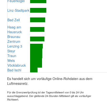
Feuerkogel
Linz-Stadtpark
Bad Zell
Haag am
Hausruck
Braunau
Zentrum
Lenzing 3
Steyr
Traun
Wels
Vöcklabruck
Bad Ischl
Es handelt sich um vorläufige Online-Rohdaten aus dem
Luftmessnetz.
Für die Grenzwertprüfung ist der Tagesmittelwert von 0 bis 24 Uhr
ausschlaggebend. Der gleitende 24-Stunden Mittelwert gilt als vorläufiger
Richtwert.