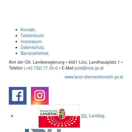
Kontakt
.
Telefonbuch
.
Impressum
.
Datenschutz
.
Barrierefreiheit
.
Amt der Oö. Landesregierung • 4021 Linz, Landhausplatz 1
•
Telefon
(+43 732) 77 20-0
• E-Mail
post@ooe.gv.at
www.land-oberoesterreich.gv.at
.
.
Oö.
Landtag
.