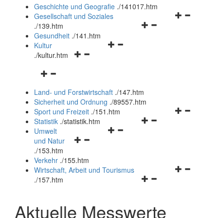
und
Geschichte und Geografie
.
/141017.htm
schließen
Navigationsm
Gesellschaft und Soziales
Navigationsmenü
öffnen
.
/139.htm
öffnen
und
Gesundheit
.
/141.htm
Navigationsmenü
und
schließen
Kultur
Navigationsmenü
öffnen
schließen
.
/kultur.htm
öffnen
und
Navigationsmenü
und
schließen
öffnen
schließen
Land- und Forstwirtschaft
.
/147.htm
und
Sicherheit und Ordnung
.
/89557.htm
schließen
Navigationsm
Sport und Freizeit
.
/151.htm
Navigationsmenü
öffnen
Statistik
.
/statistik.htm
Navigationsmenü
öffnen
und
Umwelt
Navigationsmenü
öffnen
und
schließen
und Natur
öffnen
und
schließen
.
/153.htm
und
schließen
Verkehr
.
/155.htm
schließen
Navigationsm
Wirtschaft, Arbeit und Tourismus
Navigationsmenü
öffnen
.
/157.htm
öffnen
und
und
schließen
Aktuelle Messwerte
schließen