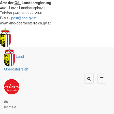
Amt der
Oö.
Landesregierung
4021 Linz • Landhausplatz 1
Telefon (+43 732) 77 20-0
E-Mail
post@ooe.gv.at
www.land-oberoesterreich.gv.at
Land
Oberösterreich
Kontakt