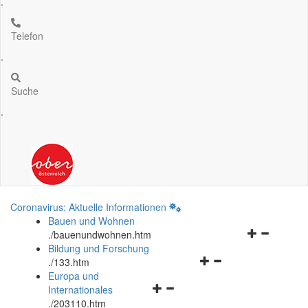
.
Telefon
.
Suche
.
Coronavirus: Aktuelle Informationen
Bauen und Wohnen
Navigationsm
.
/bauenundwohnen.htm
öffnen
Bildung und Forschung
Navigationsmenü
und
.
/133.htm
öffnen
schließen
Europa und
Navigationsmenü
und
Internationales
öffnen
schließen
.
/203110.htm