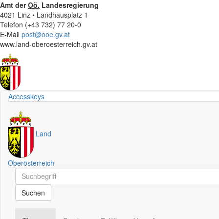
Amt der
Oö.
Landesregierung
4021 Linz • Landhausplatz 1
Telefon (+43 732) 77 20-0
E-Mail
post@ooe.gv.at
www.land-oberoesterreich.gv.at
Accesskeys
Land
Oberösterreich
Schnellsuche
Schnellsuche
Suchen