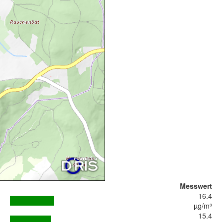
Messwert
16.4
µg/m³
15.4