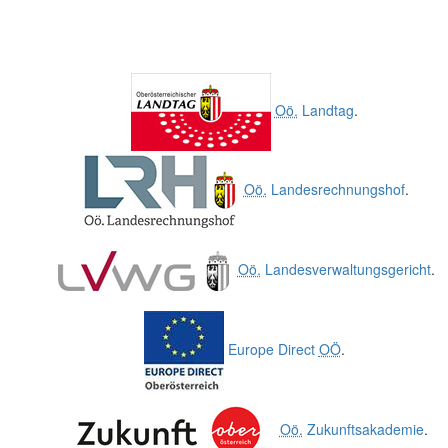
Oö.
Landtag
.
Oö.
Landesrechnungshof
.
Oö.
Landesverwaltungsgericht
.
Europe Direct
OÖ
.
Oö.
Zukunftsakademie
.