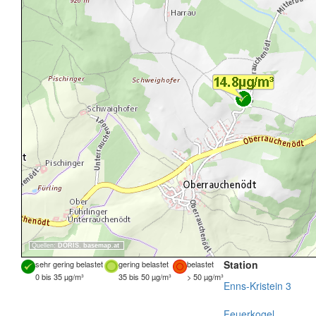
Quellen:
DORIS
,
basemap.at
Station
sehr gering belastet
gering belastet
belastet
0 bis 35 µg/m³
35 bis 50 µg/m³
> 50 µg/m³
Enns-Kristein 3
Feuerkogel