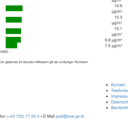
10.9
µg/m³
10.3
µg/m³
10.1
µg/m³
9.8 µg/m³
7.5 µg/m³
netz.
 gleitende 24-Stunden Mittelwert gilt als vorläufiger Richtwert.
Kontakt
.
Telefonb
Impress
Datensch
Barrierefr
efon
(+43 732) 77 20-0
• E-Mail
post@ooe.gv.at