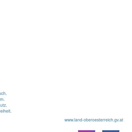
uch
.
um
.
utz
.
eiheit
.
www.land-oberoesterreich.gv.at