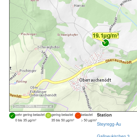
Quellen:
DORIS
,
basemap.at
Station
sehr gering belastet
gering belastet
belastet
0 bis 35 µg/m³
35 bis 50 µg/m³
> 50 µg/m³
Steyregg-Au
Gallneukirchen 3