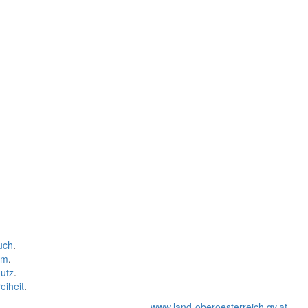
uch
.
um
.
utz
.
eiheit
.
www.land-oberoesterreich.gv.at