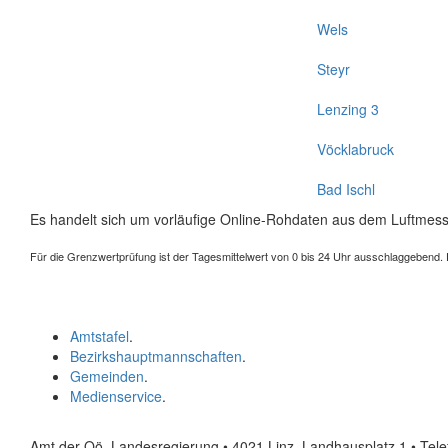
Wels
Steyr
Lenzing 3
Vöcklabruck
Bad Ischl
Es handelt sich um vorläufige Online-Rohdaten aus dem Luftmess
Für die Grenzwertprüfung ist der Tagesmittelwert von 0 bis 24 Uhr ausschlaggebend. Der
Amtstafel
.
Bezirkshauptmannschaften
.
Gemeinden
.
Medienservice
.
Amt der Oö. Landesregierung • 4021 Linz, Landhausplatz 1
• Tel