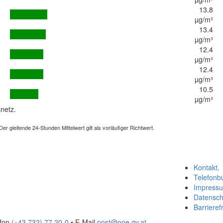
13.8
µg/m³
13.4
µg/m³
12.4
µg/m³
12.4
µg/m³
10.5
µg/m³
netz.
 gleitende 24-Stunden Mittelwert gilt als vorläufiger Richtwert.
Kontakt
.
Telefonb
Impress
Datensch
Barrierefr
efon
(+43 732) 77 20-0
• E-Mail
post@ooe.gv.at