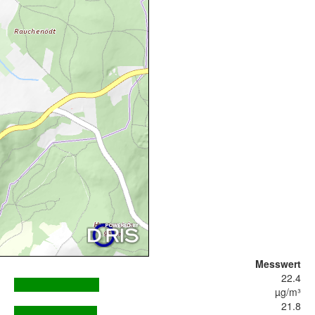
Messwert
22.4
µg/m³
21.8