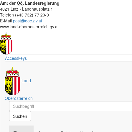
Amt der
Oö.
Landesregierung
4021 Linz • Landhausplatz 1
Telefon (+43 732) 77 20-0
E-Mail
post@ooe.gv.at
www.land-oberoesterreich.gv.at
Accesskeys
Land
Oberösterreich
Schnellsuche
Schnellsuche
Suchen