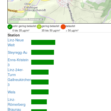
Quellen:
DORIS
,
basemap.at
sehr gering belastet
gering belastet
belastet
0 bis 35 µg/m³
35 bis 50 µg/m³
> 50 µg/m³
Station
Linz-Neue
Welt
Steyregg-Au
Enns-Kristein
3
Linz-24er-
Turm
Gallneukirchen
3
Wels
Linz-
Römerberg
Braunau