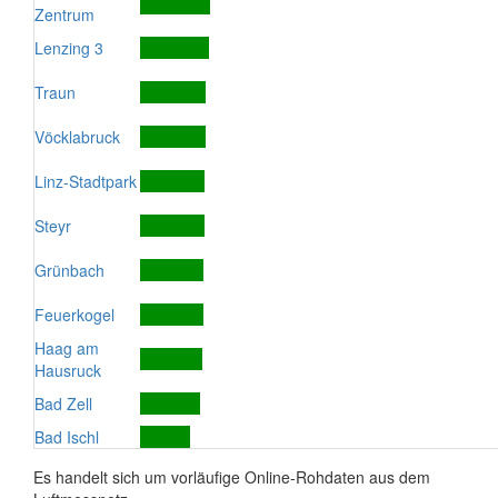
Zentrum
Lenzing 3
Traun
Vöcklabruck
Linz-Stadtpark
Steyr
Grünbach
Feuerkogel
Haag am
Hausruck
Bad Zell
Bad Ischl
Es handelt sich um vorläufige Online-Rohdaten aus dem