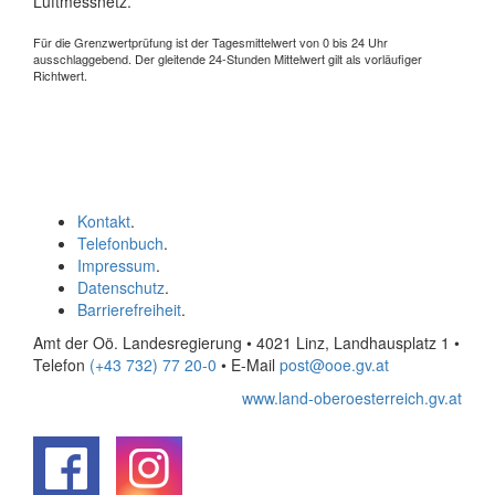
Luftmessnetz.
Für die Grenzwertprüfung ist der Tagesmittelwert von 0 bis 24 Uhr
ausschlaggebend. Der gleitende 24-Stunden Mittelwert gilt als vorläufiger
Richtwert.
Kontakt
.
Telefonbuch
.
Impressum
.
Datenschutz
.
Barrierefreiheit
.
Amt der Oö. Landesregierung • 4021 Linz, Landhausplatz 1
•
Telefon
(+43 732) 77 20-0
• E-Mail
post@ooe.gv.at
www.land-oberoesterreich.gv.at