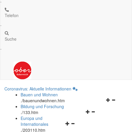
.
Telefon
.
Suche
.
Coronavirus: Aktuelle Informationen
Bauen und Wohnen
Navigationsm
.
/bauenundwohnen.htm
öffnen
Bildung und Forschung
Navigationsmenü
und
.
/133.htm
öffnen
schließen
Europa und
Navigationsmenü
und
Internationales
öffnen
schließen
.
/203110.htm