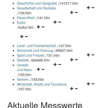
und
Geschichte und Geografie
.
/141017.htm
schließen
Navigationsm
Gesellschaft und Soziales
Navigationsmenü
öffnen
.
/139.htm
öffnen
und
Gesundheit
.
/141.htm
Navigationsmenü
und
schließen
Kultur
Navigationsmenü
öffnen
schließen
.
/kultur.htm
öffnen
und
Navigationsmenü
und
schließen
öffnen
schließen
Land- und Forstwirtschaft
.
/147.htm
und
Sicherheit und Ordnung
.
/89557.htm
schließen
Navigationsm
Sport und Freizeit
.
/151.htm
Navigationsmenü
öffnen
Statistik
.
/statistik.htm
Navigationsmenü
öffnen
und
Umwelt
Navigationsmenü
öffnen
und
schließen
und Natur
öffnen
und
schließen
.
/153.htm
und
schließen
Verkehr
.
/155.htm
schließen
Navigationsm
Wirtschaft, Arbeit und Tourismus
Navigationsmenü
öffnen
.
/157.htm
öffnen
und
und
schließen
Aktuelle Messwerte
schließen