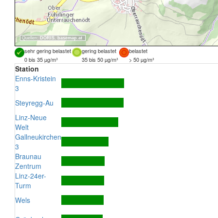
Quellen:
DORIS
,
basemap.at
sehr gering belastet
gering belastet
belastet
0 bis 35 µg/m³
35 bis 50 µg/m³
> 50 µg/m³
Station
Enns-Kristein
3
Steyregg-Au
Linz-Neue
Welt
Gallneukirchen
3
Braunau
Zentrum
Linz-24er-
Turm
Wels