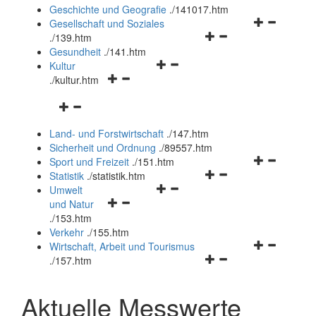
und
Geschichte und Geografie
.
/141017.htm
schließen
Navigationsm
Gesellschaft und Soziales
Navigationsmenü
öffnen
.
/139.htm
öffnen
und
Gesundheit
.
/141.htm
Navigationsmenü
und
schließen
Kultur
Navigationsmenü
öffnen
schließen
.
/kultur.htm
öffnen
und
Navigationsmenü
und
schließen
öffnen
schließen
Land- und Forstwirtschaft
.
/147.htm
und
Sicherheit und Ordnung
.
/89557.htm
schließen
Navigationsm
Sport und Freizeit
.
/151.htm
Navigationsmenü
öffnen
Statistik
.
/statistik.htm
Navigationsmenü
öffnen
und
Umwelt
Navigationsmenü
öffnen
und
schließen
und Natur
öffnen
und
schließen
.
/153.htm
und
schließen
Verkehr
.
/155.htm
schließen
Navigationsm
Wirtschaft, Arbeit und Tourismus
Navigationsmenü
öffnen
.
/157.htm
öffnen
und
und
schließen
Aktuelle Messwerte
schließen