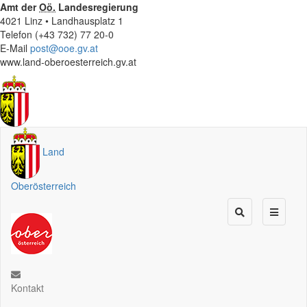
Amt der
Oö.
Landesregierung
4021 Linz • Landhausplatz 1
Telefon (+43 732) 77 20-0
E-Mail
post@ooe.gv.at
www.land-oberoesterreich.gv.at
Land
Oberösterreich
Kontakt