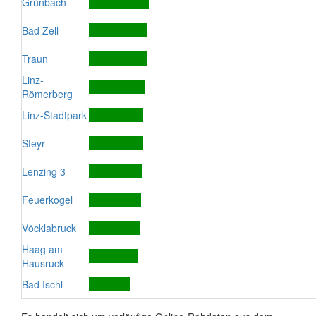
Grünbach
Bad Zell
Traun
Linz-
Römerberg
Linz-Stadtpark
Steyr
Lenzing 3
Feuerkogel
Vöcklabruck
Haag am
Hausruck
Bad Ischl