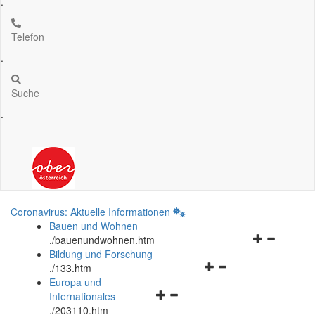
.
Telefon
.
Suche
.
Coronavirus: Aktuelle Informationen
Bauen und Wohnen
Navigationsm
.
/bauenundwohnen.htm
öffnen
Bildung und Forschung
Navigationsmenü
und
.
/133.htm
öffnen
schließen
Europa und
Navigationsmenü
und
Internationales
öffnen
schließen
.
/203110.htm