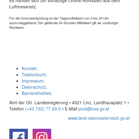
Es handelt sich um vorläufige Online-Rohdaten aus dem
Luftmessnetz.
Für die Grenzwertprüfung ist der Tagesmittelwert von 0 bis 24 Uhr
ausschlaggebend. Der gleitende 24-Stunden Mittelwert gilt als vorläufiger
Richtwert.
Kontakt
.
Telefonbuch
.
Impressum
.
Datenschutz
.
Barrierefreiheit
.
Amt der Oö. Landesregierung • 4021 Linz, Landhausplatz 1
•
Telefon
(+43 732) 77 20-0
• E-Mail
post@ooe.gv.at
www.land-oberoesterreich.gv.at