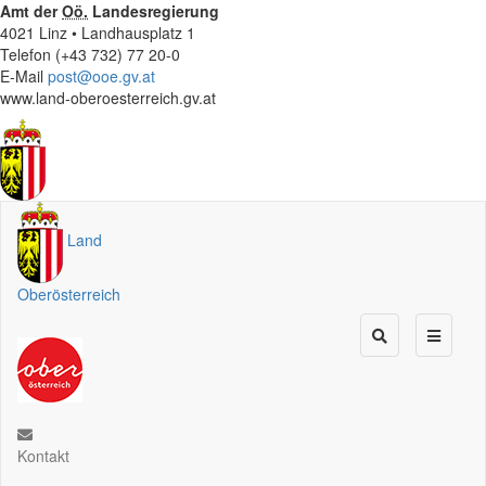
Amt der
Oö.
Landesregierung
4021 Linz • Landhausplatz 1
Telefon (+43 732) 77 20-0
E-Mail
post@ooe.gv.at
www.land-oberoesterreich.gv.at
Land
Oberösterreich
Kontakt