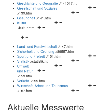
und
Geschichte und Geografie
.
/141017.htm
schließen
Navigationsm
Gesellschaft und Soziales
Navigationsmenü
öffnen
.
/139.htm
öffnen
und
Gesundheit
.
/141.htm
Navigationsmenü
und
schließen
Kultur
Navigationsmenü
öffnen
schließen
.
/kultur.htm
öffnen
und
Navigationsmenü
und
schließen
öffnen
schließen
Land- und Forstwirtschaft
.
/147.htm
und
Sicherheit und Ordnung
.
/89557.htm
schließen
Navigationsm
Sport und Freizeit
.
/151.htm
Navigationsmenü
öffnen
Statistik
.
/statistik.htm
Navigationsmenü
öffnen
und
Umwelt
Navigationsmenü
öffnen
und
schließen
und Natur
öffnen
und
schließen
.
/153.htm
und
schließen
Verkehr
.
/155.htm
schließen
Navigationsm
Wirtschaft, Arbeit und Tourismus
Navigationsmenü
öffnen
.
/157.htm
öffnen
und
und
schließen
Aktuelle Messwerte
schließen