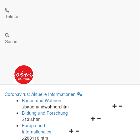
.
Telefon
.
Suche
.
Coronavirus: Aktuelle Informationen
Bauen und Wohnen
Navigationsm
.
/bauenundwohnen.htm
öffnen
Bildung und Forschung
Navigationsmenü
und
.
/133.htm
öffnen
schließen
Europa und
Navigationsmenü
und
Internationales
öffnen
schließen
.
/203110.htm