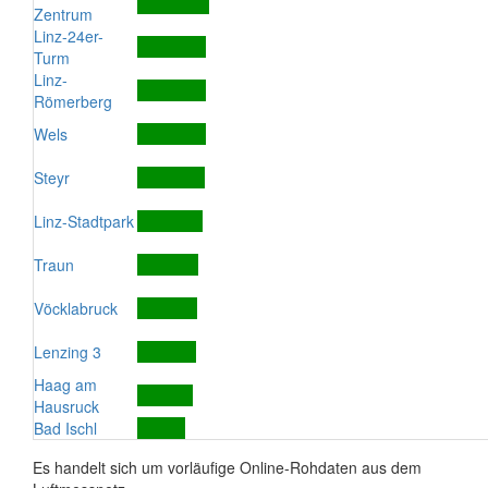
Zentrum
Linz-24er-
Turm
Linz-
Römerberg
Wels
Steyr
Linz-Stadtpark
Traun
Vöcklabruck
Lenzing 3
Haag am
Hausruck
Bad Ischl
Es handelt sich um vorläufige Online-Rohdaten aus dem