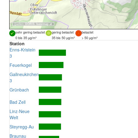
Quellen:
DORIS
,
basemap.at
sehr gering belastet
gering belastet
belastet
0 bis 35 µg/m³
35 bis 50 µg/m³
> 50 µg/m³
Station
Enns-Kristein
3
Feuerkogel
Gallneukirchen
3
Grünbach
Bad Zell
Linz-Neue
Welt
Steyregg-Au
Braunau