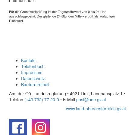
Luftmessnetz.
Für die Grenzwertprüfung ist der Tagesmittelwert von 0 bis 24 Uhr
ausschlaggebend. Der gleitende 24-Stunden Mittelwert gilt als vorläufiger
Richtwert.
Kontakt
.
Telefonbuch
.
Impressum
.
Datenschutz
.
Barrierefreiheit
.
Amt der Oö. Landesregierung • 4021 Linz, Landhausplatz 1
•
Telefon
(+43 732) 77 20-0
• E-Mail
post@ooe.gv.at
www.land-oberoesterreich.gv.at