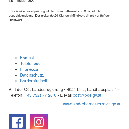
Luftmessnetz.
Für die Grenzwertprüfung ist der Tagesmittelwert von 0 bis 24 Uhr
ausschlaggebend. Der gleitende 24-Stunden Mittelwert gilt als vorläufiger
Richtwert.
Kontakt
.
Telefonbuch
.
Impressum
.
Datenschutz
.
Barrierefreiheit
.
Amt der Oö. Landesregierung • 4021 Linz, Landhausplatz 1
•
Telefon
(+43 732) 77 20-0
• E-Mail
post@ooe.gv.at
www.land-oberoesterreich.gv.at