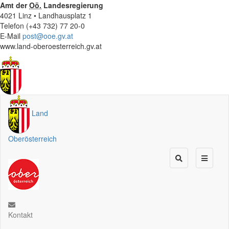
Amt der
Oö.
Landesregierung
4021 Linz • Landhausplatz 1
Telefon (+43 732) 77 20-0
E-Mail
post@ooe.gv.at
www.land-oberoesterreich.gv.at
Land
Oberösterreich
Kontakt