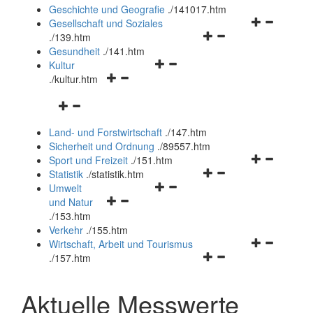
und
Geschichte und Geografie
.
/141017.htm
schließen
Navigationsm
Gesellschaft und Soziales
Navigationsmenü
öffnen
.
/139.htm
öffnen
und
Gesundheit
.
/141.htm
Navigationsmenü
und
schließen
Kultur
Navigationsmenü
öffnen
schließen
.
/kultur.htm
öffnen
und
Navigationsmenü
und
schließen
öffnen
schließen
Land- und Forstwirtschaft
.
/147.htm
und
Sicherheit und Ordnung
.
/89557.htm
schließen
Navigationsm
Sport und Freizeit
.
/151.htm
Navigationsmenü
öffnen
Statistik
.
/statistik.htm
Navigationsmenü
öffnen
und
Umwelt
Navigationsmenü
öffnen
und
schließen
und Natur
öffnen
und
schließen
.
/153.htm
und
schließen
Verkehr
.
/155.htm
schließen
Navigationsm
Wirtschaft, Arbeit und Tourismus
Navigationsmenü
öffnen
.
/157.htm
öffnen
und
und
schließen
Aktuelle Messwerte
schließen