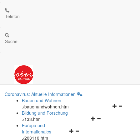
.
Telefon
.
Suche
.
Coronavirus: Aktuelle Informationen
Bauen und Wohnen
Navigationsm
.
/bauenundwohnen.htm
öffnen
Bildung und Forschung
Navigationsmenü
und
.
/133.htm
öffnen
schließen
Europa und
Navigationsmenü
und
Internationales
öffnen
schließen
.
/203110.htm