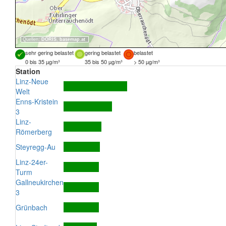
Quellen:
DORIS
,
basemap.at
sehr gering belastet
gering belastet
belastet
0 bis 35 µg/m³
35 bis 50 µg/m³
> 50 µg/m³
Station
Linz-Neue
Welt
Enns-Kristein
3
Linz-
Römerberg
Steyregg-Au
Linz-24er-
Turm
Gallneukirchen
3
Grünbach