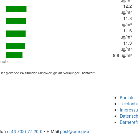
12.2
µg/m³
11.8
µg/m³
11.6
µg/m³
11.3
µg/m³
9.8 µg/m³
netz.
 gleitende 24-Stunden Mittelwert gilt als vorläufiger Richtwert.
Kontakt
.
Telefonb
Impress
Datensch
Barrierefr
efon
(+43 732) 77 20-0
• E-Mail
post@ooe.gv.at