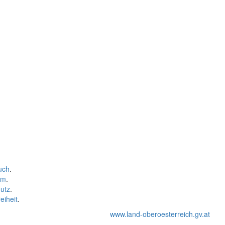
uch
.
um
.
utz
.
eiheit
.
www.land-oberoesterreich.gv.at