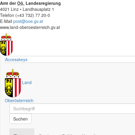
Amt der
Oö.
Landesregierung
4021 Linz • Landhausplatz 1
Telefon (+43 732) 77 20-0
E-Mail
post@ooe.gv.at
www.land-oberoesterreich.gv.at
Accesskeys
Land
Oberösterreich
Schnellsuche
Schnellsuche
Suchen