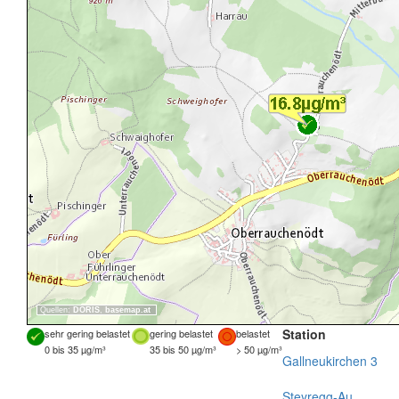
Quellen:
DORIS
,
basemap.at
Station
sehr gering belastet
gering belastet
belastet
0 bis 35 µg/m³
35 bis 50 µg/m³
> 50 µg/m³
Gallneukirchen 3
Steyregg-Au