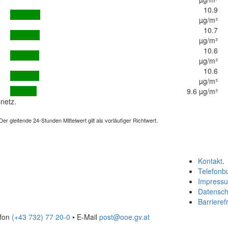
10.9
µg/m³
10.7
µg/m³
10.6
µg/m³
10.6
µg/m³
9.6 µg/m³
netz.
 gleitende 24-Stunden Mittelwert gilt als vorläufiger Richtwert.
Kontakt
.
Telefonb
Impress
Datensch
Barrierefr
efon
(+43 732) 77 20-0
• E-Mail
post@ooe.gv.at