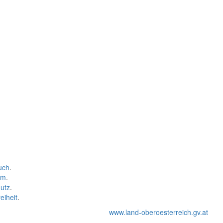
uch
.
um
.
utz
.
eiheit
.
www.land-oberoesterreich.gv.at