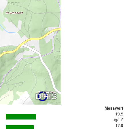
Messwert
19.5
µg/m³
17.9