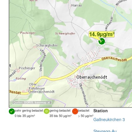
Quellen:
DORIS
,
basemap.at
Station
sehr gering belastet
gering belastet
belastet
0 bis 35 µg/m³
35 bis 50 µg/m³
> 50 µg/m³
Gallneukirchen 3
Steyregg-Au