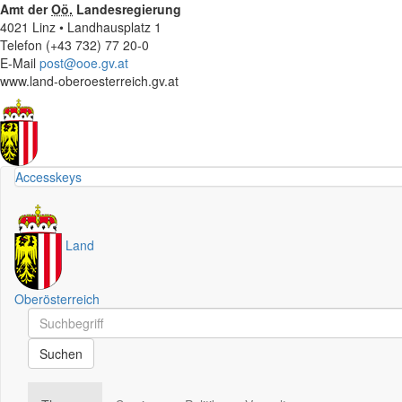
Amt der
Oö.
Landesregierung
4021 Linz • Landhausplatz 1
Telefon (+43 732) 77 20-0
E-Mail
post@ooe.gv.at
www.land-oberoesterreich.gv.at
Accesskeys
Land
Oberösterreich
Schnellsuche
Schnellsuche
Suchen