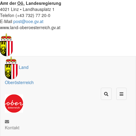
Amt der
Oö.
Landesregierung
4021 Linz • Landhausplatz 1
Telefon (+43 732) 77 20-0
E-Mail
post@ooe.gv.at
www.land-oberoesterreich.gv.at
Land
Oberösterreich
Kontakt