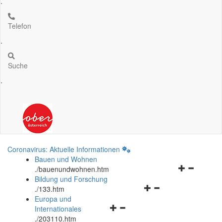
.
Telefon
.
Suche
.
Coronavirus: Aktuelle Informationen
Bauen und Wohnen
Navigationsm
.
/bauenundwohnen.htm
öffnen
Bildung und Forschung
Navigationsmenü
und
.
/133.htm
öffnen
schließen
Europa und
Navigationsmenü
und
Internationales
öffnen
schließen
.
/203110.htm