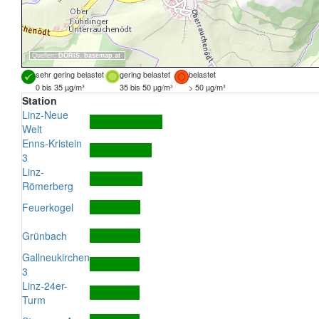
Quellen:
DORIS
,
basemap.at
sehr gering belastet
gering belastet
belastet
0 bis 35 µg/m³
35 bis 50 µg/m³
> 50 µg/m³
Station
Linz-Neue
Welt
Enns-Kristein
3
Linz-
Römerberg
Feuerkogel
Grünbach
Gallneukirchen
3
Linz-24er-
Turm