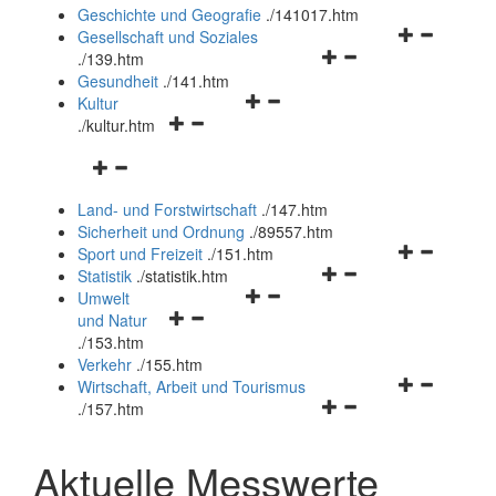
und
Geschichte und Geografie
.
/141017.htm
schließen
Navigationsm
Gesellschaft und Soziales
Navigationsmenü
öffnen
.
/139.htm
öffnen
und
Gesundheit
.
/141.htm
Navigationsmenü
und
schließen
Kultur
Navigationsmenü
öffnen
schließen
.
/kultur.htm
öffnen
und
Navigationsmenü
und
schließen
öffnen
schließen
Land- und Forstwirtschaft
.
/147.htm
und
Sicherheit und Ordnung
.
/89557.htm
schließen
Navigationsm
Sport und Freizeit
.
/151.htm
Navigationsmenü
öffnen
Statistik
.
/statistik.htm
Navigationsmenü
öffnen
und
Umwelt
Navigationsmenü
öffnen
und
schließen
und Natur
öffnen
und
schließen
.
/153.htm
und
schließen
Verkehr
.
/155.htm
schließen
Navigationsm
Wirtschaft, Arbeit und Tourismus
Navigationsmenü
öffnen
.
/157.htm
öffnen
und
und
schließen
Aktuelle Messwerte
schließen