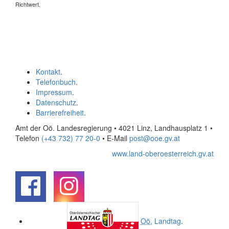
Richtwert.
Kontakt
.
Telefonbuch
.
Impressum
.
Datenschutz
.
Barrierefreiheit
.
Amt der Oö. Landesregierung • 4021 Linz, Landhausplatz 1
•
Telefon
(+43 732) 77 20-0
• E-Mail
post@ooe.gv.at
www.land-oberoesterreich.gv.at
.
.
Oö.
Landtag
.