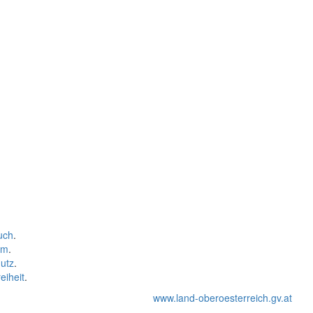
uch
.
um
.
utz
.
eiheit
.
www.land-oberoesterreich.gv.at