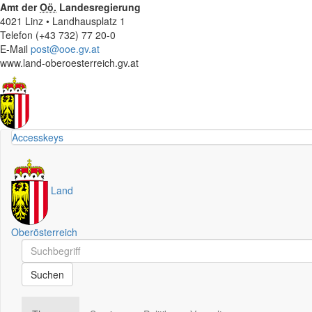
Amt der
Oö.
Landesregierung
4021 Linz • Landhausplatz 1
Telefon (+43 732) 77 20-0
E-Mail
post@ooe.gv.at
www.land-oberoesterreich.gv.at
Accesskeys
Land
Oberösterreich
Schnellsuche
Schnellsuche
Suchen