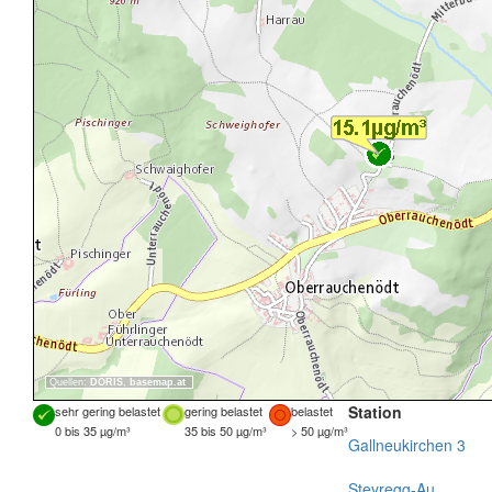
Quellen:
DORIS
,
basemap.at
Station
sehr gering belastet
gering belastet
belastet
0 bis 35 µg/m³
35 bis 50 µg/m³
> 50 µg/m³
Gallneukirchen 3
Steyregg-Au