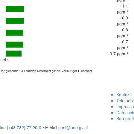
11.1
µg/m³
10.9
µg/m³
10.8
µg/m³
10.7
µg/m³
9.7 µg/m³
netz.
 gleitende 24-Stunden Mittelwert gilt als vorläufiger Richtwert.
Kontakt
.
Telefonb
Impress
Datensch
Barrierefr
efon
(+43 732) 77 20-0
• E-Mail
post@ooe.gv.at