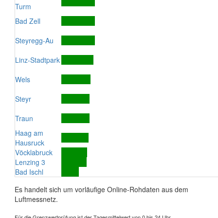
Turm
Bad Zell
Steyregg-Au
Linz-Stadtpark
Wels
Steyr
Traun
Haag am
Hausruck
Vöcklabruck
Lenzing 3
Bad Ischl
Es handelt sich um vorläufige Online-Rohdaten aus dem
Luftmessnetz.
Für die Grenzwertprüfung ist der Tagesmittelwert von 0 bis 24 Uhr