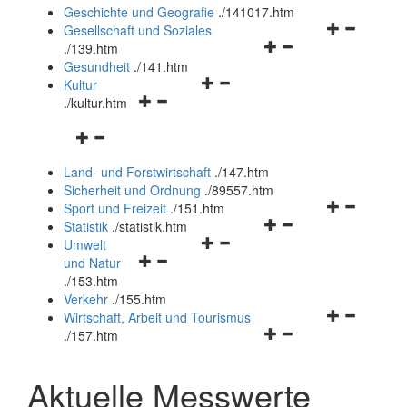
und
Geschichte und Geografie
.
/141017.htm
schließen
Navigationsm
Gesellschaft und Soziales
Navigationsmenü
öffnen
.
/139.htm
öffnen
und
Gesundheit
.
/141.htm
Navigationsmenü
und
schließen
Kultur
Navigationsmenü
öffnen
schließen
.
/kultur.htm
öffnen
und
Navigationsmenü
und
schließen
öffnen
schließen
Land- und Forstwirtschaft
.
/147.htm
und
Sicherheit und Ordnung
.
/89557.htm
schließen
Navigationsm
Sport und Freizeit
.
/151.htm
Navigationsmenü
öffnen
Statistik
.
/statistik.htm
Navigationsmenü
öffnen
und
Umwelt
Navigationsmenü
öffnen
und
schließen
und Natur
öffnen
und
schließen
.
/153.htm
und
schließen
Verkehr
.
/155.htm
schließen
Navigationsm
Wirtschaft, Arbeit und Tourismus
Navigationsmenü
öffnen
.
/157.htm
öffnen
und
und
schließen
Aktuelle Messwerte
schließen