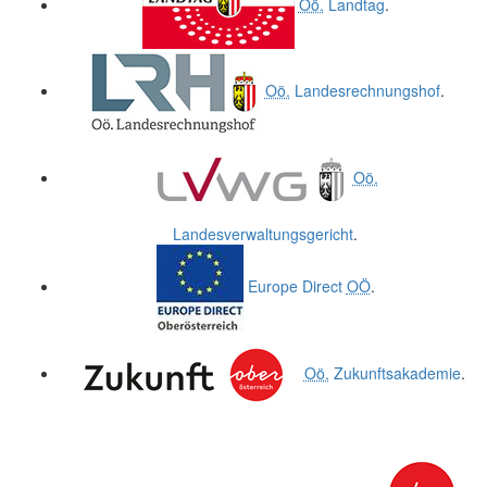
Oö.
Landtag
.
Oö.
Landesrechnungshof
.
Oö.
Landesverwaltungsgericht
.
Europe Direct
OÖ
.
Oö.
Zukunftsakademie
.