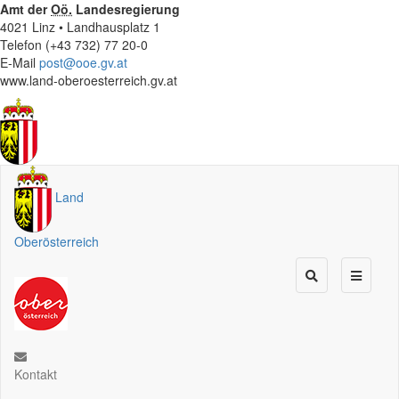
Amt der
Oö.
Landesregierung
4021 Linz • Landhausplatz 1
Telefon (+43 732) 77 20-0
E-Mail
post@ooe.gv.at
www.land-oberoesterreich.gv.at
Land
Oberösterreich
Kontakt