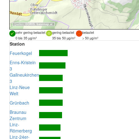
Quellen:
DORIS
,
basemap.at
sehr gering belastet
gering belastet
belastet
0 bis 35 µg/m³
35 bis 50 µg/m³
> 50 µg/m³
Station
Feuerkogel
Enns-Kristein
3
Gallneukirchen
3
Linz-Neue
Welt
Grünbach
Braunau
Zentrum
Linz-
Römerberg
Linz-24er-