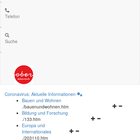
.
Telefon
.
Suche
.
Coronavirus: Aktuelle Informationen
Bauen und Wohnen
Navigationsm
.
/bauenundwohnen.htm
öffnen
Bildung und Forschung
Navigationsmenü
und
.
/133.htm
öffnen
schließen
Europa und
Navigationsmenü
und
Internationales
öffnen
schließen
.
/203110.htm