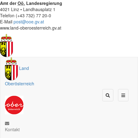
Amt der
Oö.
Landesregierung
4021 Linz • Landhausplatz 1
Telefon (+43 732) 77 20-0
E-Mail
post@ooe.gv.at
www.land-oberoesterreich.gv.at
Land
Oberösterreich
Kontakt