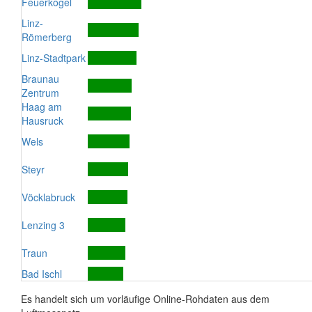
Feuerkogel
Linz-
Römerberg
Linz-Stadtpark
Braunau
Zentrum
Haag am
Hausruck
Wels
Steyr
Vöcklabruck
Lenzing 3
Traun
Bad Ischl
Es handelt sich um vorläufige Online-Rohdaten aus dem