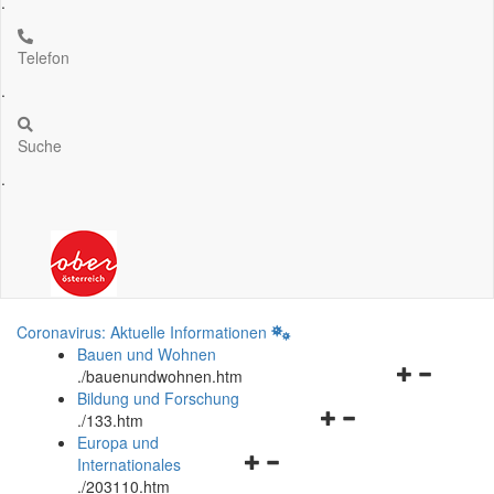
.
Telefon
.
Suche
.
Coronavirus: Aktuelle Informationen
Bauen und Wohnen
Navigationsm
.
/bauenundwohnen.htm
öffnen
Bildung und Forschung
Navigationsmenü
und
.
/133.htm
öffnen
schließen
Europa und
Navigationsmenü
und
Internationales
öffnen
schließen
.
/203110.htm