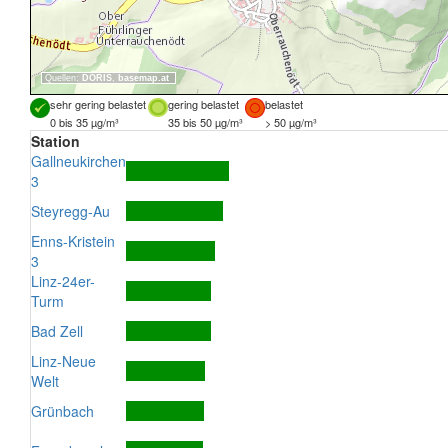
Quellen:
DORIS
,
basemap.at
sehr gering belastet
gering belastet
belastet
0 bis 35 µg/m³
35 bis 50 µg/m³
> 50 µg/m³
Station
Gallneukirchen
3
Steyregg-Au
Enns-Kristein
3
Linz-24er-
Turm
Bad Zell
Linz-Neue
Welt
Grünbach