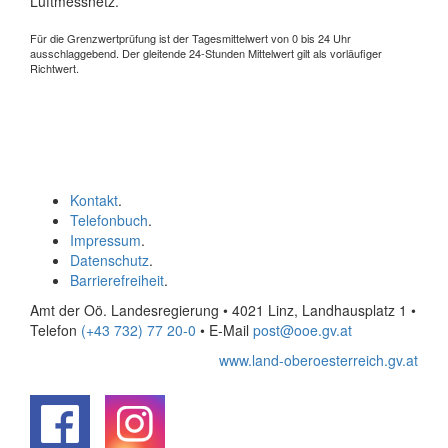
Luftmessnetz.
Für die Grenzwertprüfung ist der Tagesmittelwert von 0 bis 24 Uhr
ausschlaggebend. Der gleitende 24-Stunden Mittelwert gilt als vorläufiger
Richtwert.
Kontakt
.
Telefonbuch
.
Impressum
.
Datenschutz
.
Barrierefreiheit
.
Amt der Oö. Landesregierung • 4021 Linz, Landhausplatz 1
•
Telefon
(+43 732) 77 20-0
• E-Mail
post@ooe.gv.at
www.land-oberoesterreich.gv.at