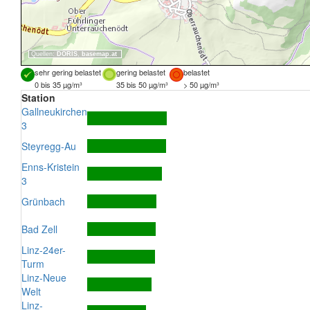
Quellen:
DORIS
,
basemap.at
sehr gering belastet
gering belastet
belastet
0 bis 35 µg/m³
35 bis 50 µg/m³
> 50 µg/m³
Station
Gallneukirchen
3
Steyregg-Au
Enns-Kristein
3
Grünbach
Bad Zell
Linz-24er-
Turm
Linz-Neue
Welt
Linz-