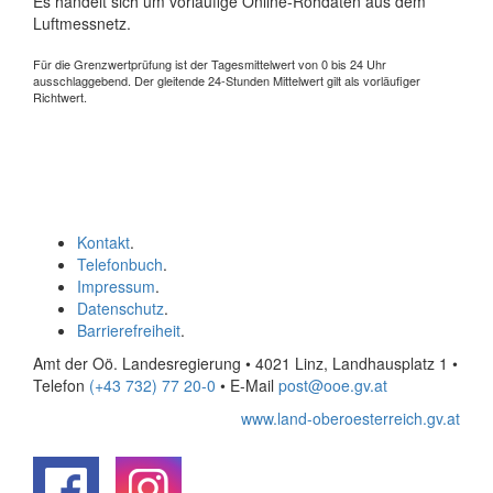
Es handelt sich um vorläufige Online-Rohdaten aus dem
Luftmessnetz.
Für die Grenzwertprüfung ist der Tagesmittelwert von 0 bis 24 Uhr
ausschlaggebend. Der gleitende 24-Stunden Mittelwert gilt als vorläufiger
Richtwert.
Kontakt
.
Telefonbuch
.
Impressum
.
Datenschutz
.
Barrierefreiheit
.
Amt der Oö. Landesregierung • 4021 Linz, Landhausplatz 1
•
Telefon
(+43 732) 77 20-0
• E-Mail
post@ooe.gv.at
www.land-oberoesterreich.gv.at