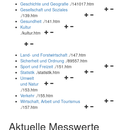
und
Geschichte und Geografie
.
/141017.htm
schließen
Navigationsm
Gesellschaft und Soziales
Navigationsmenü
öffnen
.
/139.htm
öffnen
und
Gesundheit
.
/141.htm
Navigationsmenü
und
schließen
Kultur
Navigationsmenü
öffnen
schließen
.
/kultur.htm
öffnen
und
Navigationsmenü
und
schließen
öffnen
schließen
Land- und Forstwirtschaft
.
/147.htm
und
Sicherheit und Ordnung
.
/89557.htm
schließen
Navigationsm
Sport und Freizeit
.
/151.htm
Navigationsmenü
öffnen
Statistik
.
/statistik.htm
Navigationsmenü
öffnen
und
Umwelt
Navigationsmenü
öffnen
und
schließen
und Natur
öffnen
und
schließen
.
/153.htm
und
schließen
Verkehr
.
/155.htm
schließen
Navigationsm
Wirtschaft, Arbeit und Tourismus
Navigationsmenü
öffnen
.
/157.htm
öffnen
und
und
schließen
Aktuelle Messwerte
schließen