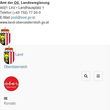
Amt der
Oö.
Landesregierung
4021 Linz • Landhausplatz 1
Telefon (+43 732) 77 20-0
E-Mail
post@ooe.gv.at
www.land-oberoesterreich.gv.at
Land
Oberösterreich
Kontakt