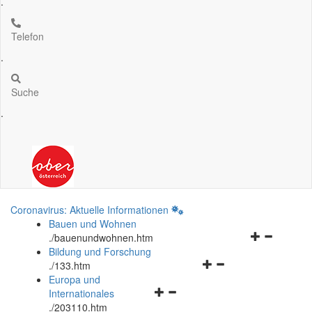
.
Telefon
.
Suche
.
Coronavirus: Aktuelle Informationen
Bauen und Wohnen
Navigationsm
.
/bauenundwohnen.htm
öffnen
Bildung und Forschung
Navigationsmenü
und
.
/133.htm
öffnen
schließen
Europa und
Navigationsmenü
und
Internationales
öffnen
schließen
.
/203110.htm