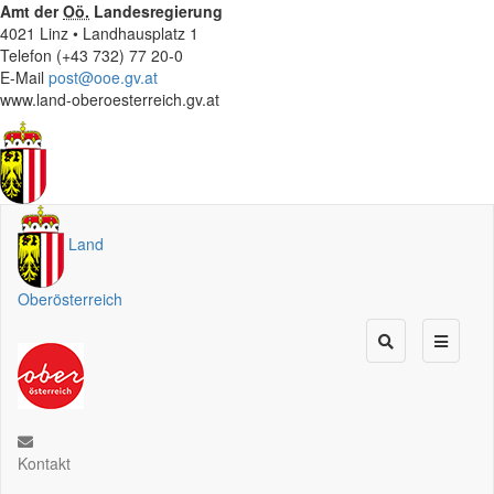
Amt der
Oö.
Landesregierung
4021 Linz • Landhausplatz 1
Telefon (+43 732) 77 20-0
E-Mail
post@ooe.gv.at
www.land-oberoesterreich.gv.at
Land
Oberösterreich
Kontakt