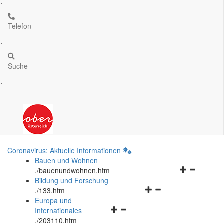
.
Telefon
.
Suche
.
Coronavirus: Aktuelle Informationen
Bauen und Wohnen
Navigationsm
.
/bauenundwohnen.htm
öffnen
Bildung und Forschung
Navigationsmenü
und
.
/133.htm
öffnen
schließen
Europa und
Navigationsmenü
und
Internationales
öffnen
schließen
.
/203110.htm