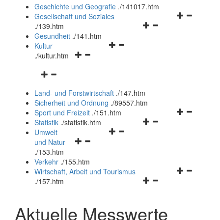
und
Geschichte und Geografie
.
/141017.htm
schließen
Navigationsm
Gesellschaft und Soziales
Navigationsmenü
öffnen
.
/139.htm
öffnen
und
Gesundheit
.
/141.htm
Navigationsmenü
und
schließen
Kultur
Navigationsmenü
öffnen
schließen
.
/kultur.htm
öffnen
und
Navigationsmenü
und
schließen
öffnen
schließen
Land- und Forstwirtschaft
.
/147.htm
und
Sicherheit und Ordnung
.
/89557.htm
schließen
Navigationsm
Sport und Freizeit
.
/151.htm
Navigationsmenü
öffnen
Statistik
.
/statistik.htm
Navigationsmenü
öffnen
und
Umwelt
Navigationsmenü
öffnen
und
schließen
und Natur
öffnen
und
schließen
.
/153.htm
und
schließen
Verkehr
.
/155.htm
schließen
Navigationsm
Wirtschaft, Arbeit und Tourismus
Navigationsmenü
öffnen
.
/157.htm
öffnen
und
und
schließen
Aktuelle Messwerte
schließen