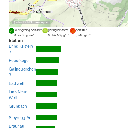
Quellen:
DORIS
,
basemap.at
sehr gering belastet
gering belastet
belastet
0 bis 35 µg/m³
35 bis 50 µg/m³
> 50 µg/m³
Station
Enns-Kristein
3
Feuerkogel
Gallneukirchen
3
Bad Zell
Linz-Neue
Welt
Grünbach
Steyregg-Au
Braunau