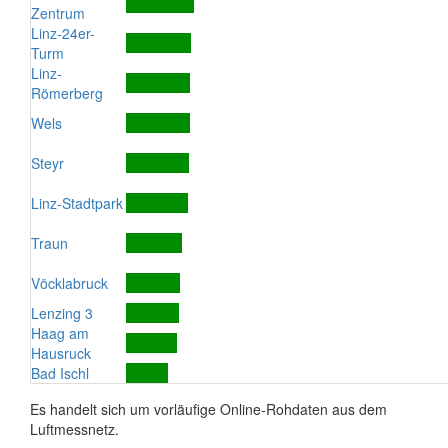
Zentrum
Linz-24er-
Turm
Linz-
Römerberg
Wels
Steyr
Linz-Stadtpark
Traun
Vöcklabruck
Lenzing 3
Haag am
Hausruck
Bad Ischl
Es handelt sich um vorläufige Online-Rohdaten aus dem
Luftmessnetz.