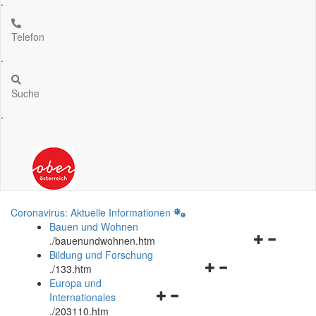
.
Telefon
.
Suche
.
Coronavirus: Aktuelle Informationen
Bauen und Wohnen
Navigationsm
.
/bauenundwohnen.htm
öffnen
Bildung und Forschung
Navigationsmenü
und
.
/133.htm
öffnen
schließen
Europa und
Navigationsmenü
und
Internationales
öffnen
schließen
.
/203110.htm