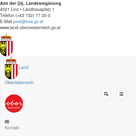
Amt der
Oö.
Landesregierung
4021 Linz • Landhausplatz 1
Telefon (+43 732) 77 20-0
E-Mail
post@ooe.gv.at
www.land-oberoesterreich.gv.at
Land
Oberösterreich
Kontakt