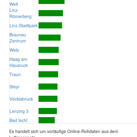
Welt
Linz-
Römerberg
Linz-Stadtpark
Braunau
Zentrum
Wels
Haag am
Hausruck
Traun
Steyr
Vöcklabruck
Lenzing 3
Bad Ischl
Es handelt sich um vorläufige Online-Rohdaten aus dem