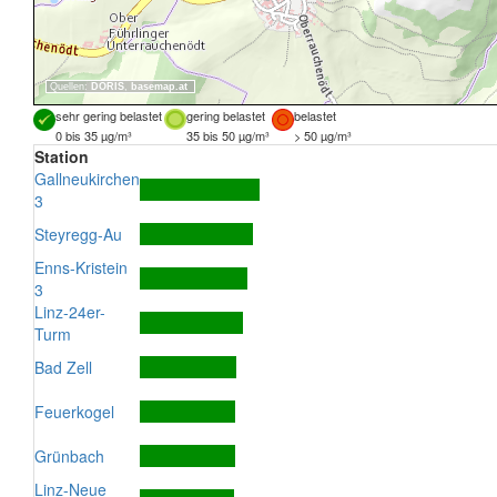
Quellen:
DORIS
,
basemap.at
sehr gering belastet
gering belastet
belastet
0 bis 35 µg/m³
35 bis 50 µg/m³
> 50 µg/m³
Station
Gallneukirchen
3
Steyregg-Au
Enns-Kristein
3
Linz-24er-
Turm
Bad Zell
Feuerkogel
Grünbach
Linz-Neue