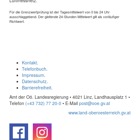
Luftmessnetz.
Für die Grenzwertprüfung ist der Tagesmittelwert von 0 bis 24 Uhr
ausschlaggebend. Der gleitende 24-Stunden Mittelwert gilt als vorläufiger
Richtwert.
Kontakt
.
Telefonbuch
.
Impressum
.
Datenschutz
.
Barrierefreiheit
.
Amt der Oö. Landesregierung • 4021 Linz, Landhausplatz 1
•
Telefon
(+43 732) 77 20-0
• E-Mail
post@ooe.gv.at
www.land-oberoesterreich.gv.at