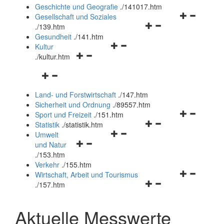
und
Geschichte und Geografie
.
/141017.htm
schließen
Navigationsm
Gesellschaft und Soziales
Navigationsmenü
öffnen
.
/139.htm
öffnen
und
Gesundheit
.
/141.htm
Navigationsmenü
und
schließen
Kultur
Navigationsmenü
öffnen
schließen
.
/kultur.htm
öffnen
und
Navigationsmenü
und
schließen
öffnen
schließen
Land- und Forstwirtschaft
.
/147.htm
und
Sicherheit und Ordnung
.
/89557.htm
schließen
Navigationsm
Sport und Freizeit
.
/151.htm
Navigationsmenü
öffnen
Statistik
.
/statistik.htm
Navigationsmenü
öffnen
und
Umwelt
Navigationsmenü
öffnen
und
schließen
und Natur
öffnen
und
schließen
.
/153.htm
und
schließen
Verkehr
.
/155.htm
schließen
Navigationsm
Wirtschaft, Arbeit und Tourismus
Navigationsmenü
öffnen
.
/157.htm
öffnen
und
und
schließen
Aktuelle Messwerte
schließen