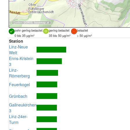
Quellen:
DORIS
,
basemap.at
sehr gering belastet
gering belastet
belastet
0 bis 35 µg/m³
35 bis 50 µg/m³
> 50 µg/m³
Station
Linz-Neue
Welt
Enns-Kristein
3
Linz-
Römerberg
Feuerkogel
Grünbach
Gallneukirchen
3
Linz-24er-
Turm