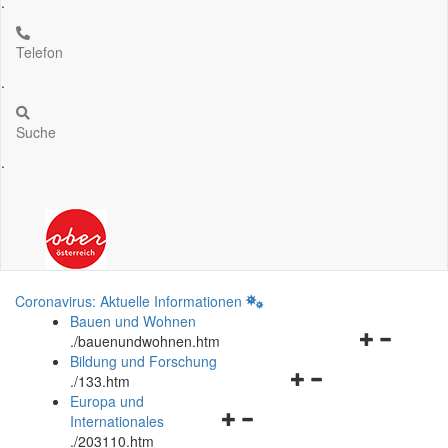
.
Telefon
.
Suche
.
Coronavirus: Aktuelle Informationen
Bauen und Wohnen
Navigationsm
.
/bauenundwohnen.htm
öffnen
Bildung und Forschung
Navigationsmenü
und
.
/133.htm
öffnen
schließen
Europa und
Navigationsmenü
und
Internationales
öffnen
schließen
.
/203110.htm