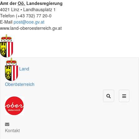
Amt der
Oö.
Landesregierung
4021 Linz • Landhausplatz 1
Telefon (+43 732) 77 20-0
E-Mail
post@ooe.gv.at
www.land-oberoesterreich.gv.at
Land
Oberösterreich
Kontakt