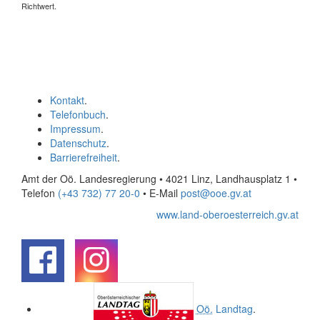
Richtwert.
Kontakt
.
Telefonbuch
.
Impressum
.
Datenschutz
.
Barrierefreiheit
.
Amt der Oö. Landesregierung • 4021 Linz, Landhausplatz 1
•
Telefon
(+43 732) 77 20-0
• E-Mail
post@ooe.gv.at
www.land-oberoesterreich.gv.at
.
.
Oö.
Landtag
.