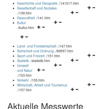
und
Geschichte und Geografie
.
/141017.htm
schließen
Navigationsm
Gesellschaft und Soziales
Navigationsmenü
öffnen
.
/139.htm
öffnen
und
Gesundheit
.
/141.htm
Navigationsmenü
und
schließen
Kultur
Navigationsmenü
öffnen
schließen
.
/kultur.htm
öffnen
und
Navigationsmenü
und
schließen
öffnen
schließen
Land- und Forstwirtschaft
.
/147.htm
und
Sicherheit und Ordnung
.
/89557.htm
schließen
Navigationsm
Sport und Freizeit
.
/151.htm
Navigationsmenü
öffnen
Statistik
.
/statistik.htm
Navigationsmenü
öffnen
und
Umwelt
Navigationsmenü
öffnen
und
schließen
und Natur
öffnen
und
schließen
.
/153.htm
und
schließen
Verkehr
.
/155.htm
schließen
Navigationsm
Wirtschaft, Arbeit und Tourismus
Navigationsmenü
öffnen
.
/157.htm
öffnen
und
und
schließen
Aktuelle Messwerte
schließen