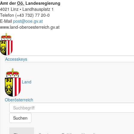
Amt der
Oö.
Landesregierung
4021 Linz • Landhausplatz 1
Telefon (+43 732) 77 20-0
E-Mail
post@ooe.gv.at
www.land-oberoesterreich.gv.at
Accesskeys
Land
Oberösterreich
Schnellsuche
Schnellsuche
Suchen