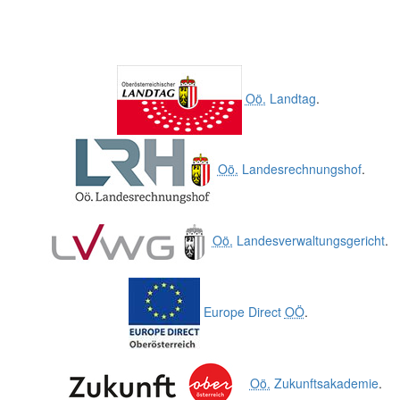
Oö.
Landtag
.
Oö.
Landesrechnungshof
.
Oö.
Landesverwaltungsgericht
.
Europe Direct
OÖ
.
Oö.
Zukunftsakademie
.