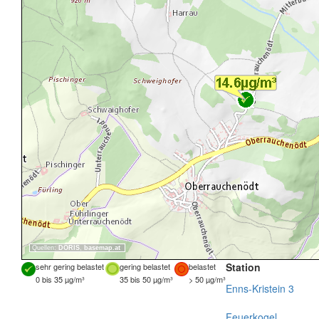
Quellen:
DORIS
,
basemap.at
Station
sehr gering belastet
gering belastet
belastet
0 bis 35 µg/m³
35 bis 50 µg/m³
> 50 µg/m³
Enns-Kristein 3
Feuerkogel