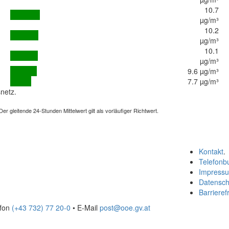
10.7
µg/m³
10.2
µg/m³
10.1
µg/m³
9.6 µg/m³
7.7 µg/m³
netz.
 gleitende 24-Stunden Mittelwert gilt als vorläufiger Richtwert.
Kontakt
.
Telefonb
Impress
Datensch
Barrierefr
efon
(+43 732) 77 20-0
• E-Mail
post@ooe.gv.at