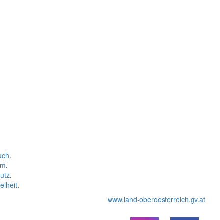
uch
.
um
.
utz
.
eiheit
.
www.land-oberoesterreich.gv.at