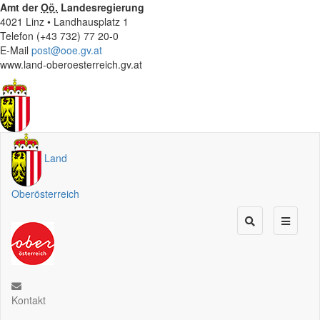
Amt der
Oö.
Landesregierung
4021 Linz • Landhausplatz 1
Telefon (+43 732) 77 20-0
E-Mail
post@ooe.gv.at
www.land-oberoesterreich.gv.at
Land
Oberösterreich
Kontakt