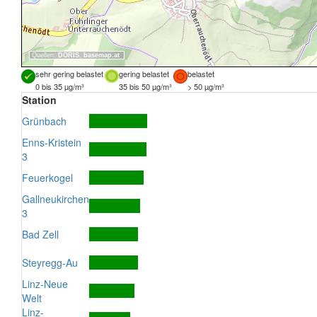
Quellen:
DORIS
,
basemap.at
sehr gering belastet
gering belastet
belastet
0 bis 35 µg/m³
35 bis 50 µg/m³
> 50 µg/m³
Station
Grünbach
Enns-Kristein
3
Feuerkogel
Gallneukirchen
3
Bad Zell
Steyregg-Au
Linz-Neue
Welt
Linz-