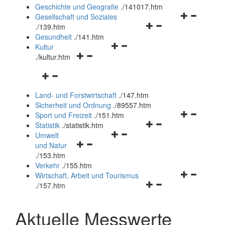
und
Geschichte und Geografie
.
/141017.htm
schließen
Navigationsm
Gesellschaft und Soziales
Navigationsmenü
öffnen
.
/139.htm
öffnen
und
Gesundheit
.
/141.htm
Navigationsmenü
und
schließen
Kultur
Navigationsmenü
öffnen
schließen
.
/kultur.htm
öffnen
und
Navigationsmenü
und
schließen
öffnen
schließen
Land- und Forstwirtschaft
.
/147.htm
und
Sicherheit und Ordnung
.
/89557.htm
schließen
Navigationsm
Sport und Freizeit
.
/151.htm
Navigationsmenü
öffnen
Statistik
.
/statistik.htm
Navigationsmenü
öffnen
und
Umwelt
Navigationsmenü
öffnen
und
schließen
und Natur
öffnen
und
schließen
.
/153.htm
und
schließen
Verkehr
.
/155.htm
schließen
Navigationsm
Wirtschaft, Arbeit und Tourismus
Navigationsmenü
öffnen
.
/157.htm
öffnen
und
und
schließen
Aktuelle Messwerte
schließen