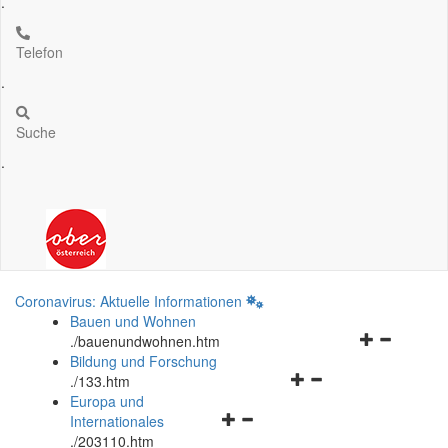
.
Telefon
.
Suche
.
Coronavirus: Aktuelle Informationen
Bauen und Wohnen
Navigationsm
.
/bauenundwohnen.htm
öffnen
Bildung und Forschung
Navigationsmenü
und
.
/133.htm
öffnen
schließen
Europa und
Navigationsmenü
und
Internationales
öffnen
schließen
.
/203110.htm