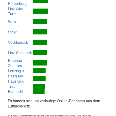
Römerberg
Linz-24er-
Turm
Wels
Steyr
Vöcklabruck
Linz-Stadtpark
Braunau
Zentrum
Lenzing 3
Haag am
Hausruck
Traun
Bad Ischl
Es handelt sich um vorläufige Online-Rohdaten aus dem
Luftmessnetz.
Für die Grenzwertprüfung ist der Tagesmittelwert von 0 bis 24 Uhr