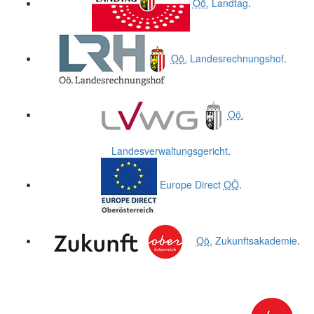
Oö.
Landtag
.
Oö.
Landesrechnungshof
.
Oö.
Landesverwaltungsgericht
.
Europe Direct
OÖ
.
Oö.
Zukunftsakademie
.