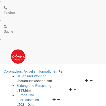
.
Telefon
.
Suche
.
Coronavirus: Aktuelle Informationen
Bauen und Wohnen
Navigationsm
.
/bauenundwohnen.htm
öffnen
Bildung und Forschung
Navigationsmenü
und
.
/133.htm
öffnen
schließen
Europa und
Navigationsmenü
und
Internationales
öffnen
schließen
.
/203110.htm