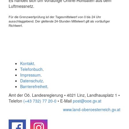
Es handelt sich um vorläufige Online-Rohdaten aus dem
Luftmessnetz.
Für die Grenzwertprüfung ist der Tagesmittelwert von 0 bis 24 Uhr
ausschlaggebend. Der gleitende 24-Stunden Mittelwert gilt als vorläufiger
Richtwert.
Kontakt
.
Telefonbuch
.
Impressum
.
Datenschutz
.
Barrierefreiheit
.
Amt der Oö. Landesregierung • 4021 Linz, Landhausplatz 1
•
Telefon
(+43 732) 77 20-0
• E-Mail
post@ooe.gv.at
www.land-oberoesterreich.gv.at