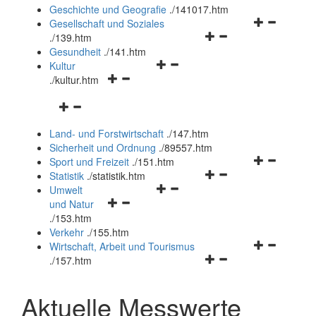
und
Geschichte und Geografie
.
/141017.htm
schließen
Navigationsm
Gesellschaft und Soziales
Navigationsmenü
öffnen
.
/139.htm
öffnen
und
Gesundheit
.
/141.htm
Navigationsmenü
und
schließen
Kultur
Navigationsmenü
öffnen
schließen
.
/kultur.htm
öffnen
und
Navigationsmenü
und
schließen
öffnen
schließen
Land- und Forstwirtschaft
.
/147.htm
und
Sicherheit und Ordnung
.
/89557.htm
schließen
Navigationsm
Sport und Freizeit
.
/151.htm
Navigationsmenü
öffnen
Statistik
.
/statistik.htm
Navigationsmenü
öffnen
und
Umwelt
Navigationsmenü
öffnen
und
schließen
und Natur
öffnen
und
schließen
.
/153.htm
und
schließen
Verkehr
.
/155.htm
schließen
Navigationsm
Wirtschaft, Arbeit und Tourismus
Navigationsmenü
öffnen
.
/157.htm
öffnen
und
und
schließen
Aktuelle Messwerte
schließen