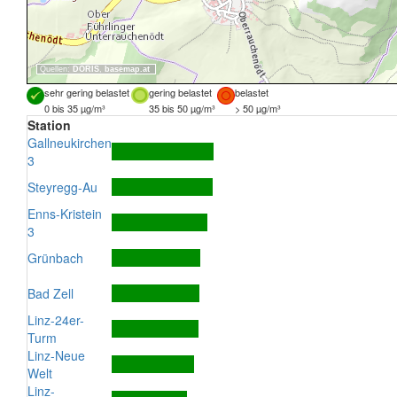
Quellen:
DORIS
,
basemap.at
sehr gering belastet
gering belastet
belastet
0 bis 35 µg/m³
35 bis 50 µg/m³
> 50 µg/m³
Station
Gallneukirchen
3
Steyregg-Au
Enns-Kristein
3
Grünbach
Bad Zell
Linz-24er-
Turm
Linz-Neue
Welt
Linz-