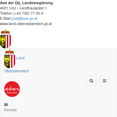
Amt der
Oö.
Landesregierung
4021 Linz • Landhausplatz 1
Telefon (+43 732) 77 20-0
E-Mail
post@ooe.gv.at
www.land-oberoesterreich.gv.at
Land
Oberösterreich
Kontakt