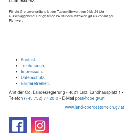
Luftmessnetz.
Für die Grenzwertprüfung ist der Tagesmittelwert von 0 bis 24 Uhr
ausschlaggebend. Der gleitende 24-Stunden Mittelwert gilt als vorläufiger
Richtwert.
Kontakt
.
Telefonbuch
.
Impressum
.
Datenschutz
.
Barrierefreiheit
.
Amt der Oö. Landesregierung • 4021 Linz, Landhausplatz 1
•
Telefon
(+43 732) 77 20-0
• E-Mail
post@ooe.gv.at
www.land-oberoesterreich.gv.at