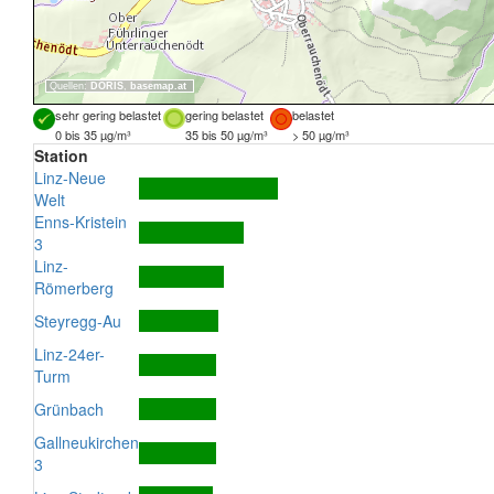
Quellen:
DORIS
,
basemap.at
sehr gering belastet
gering belastet
belastet
0 bis 35 µg/m³
35 bis 50 µg/m³
> 50 µg/m³
Station
Linz-Neue
Welt
Enns-Kristein
3
Linz-
Römerberg
Steyregg-Au
Linz-24er-
Turm
Grünbach
Gallneukirchen
3