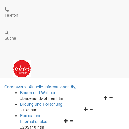
.
Telefon
.
Suche
.
Coronavirus: Aktuelle Informationen
Bauen und Wohnen
Navigationsm
.
/bauenundwohnen.htm
öffnen
Bildung und Forschung
Navigationsmenü
und
.
/133.htm
öffnen
schließen
Europa und
Navigationsmenü
und
Internationales
öffnen
schließen
.
/203110.htm