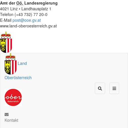
Amt der
Oö.
Landesregierung
4021 Linz • Landhausplatz 1
Telefon (+43 732) 77 20-0
E-Mail
post@ooe.gv.at
www.land-oberoesterreich.gv.at
Land
Oberösterreich
Kontakt