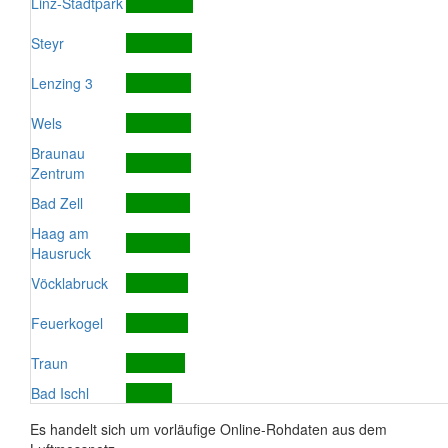
Linz-Stadtpark
Steyr
Lenzing 3
Wels
Braunau
Zentrum
Bad Zell
Haag am
Hausruck
Vöcklabruck
Feuerkogel
Traun
Bad Ischl
Es handelt sich um vorläufige Online-Rohdaten aus dem