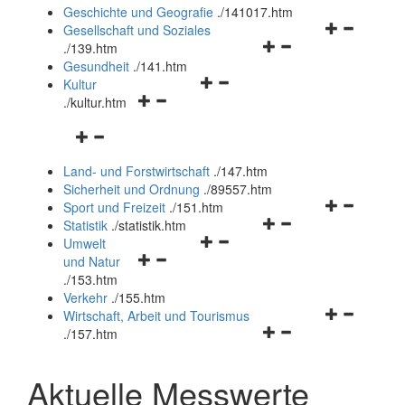
und
Geschichte und Geografie
.
/141017.htm
schließen
Navigationsm
Gesellschaft und Soziales
Navigationsmenü
öffnen
.
/139.htm
öffnen
und
Gesundheit
.
/141.htm
Navigationsmenü
und
schließen
Kultur
Navigationsmenü
öffnen
schließen
.
/kultur.htm
öffnen
und
Navigationsmenü
und
schließen
öffnen
schließen
Land- und Forstwirtschaft
.
/147.htm
und
Sicherheit und Ordnung
.
/89557.htm
schließen
Navigationsm
Sport und Freizeit
.
/151.htm
Navigationsmenü
öffnen
Statistik
.
/statistik.htm
Navigationsmenü
öffnen
und
Umwelt
Navigationsmenü
öffnen
und
schließen
und Natur
öffnen
und
schließen
.
/153.htm
und
schließen
Verkehr
.
/155.htm
schließen
Navigationsm
Wirtschaft, Arbeit und Tourismus
Navigationsmenü
öffnen
.
/157.htm
öffnen
und
und
schließen
Aktuelle Messwerte
schließen