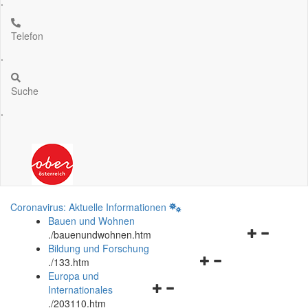
.
Telefon
.
Suche
.
Coronavirus: Aktuelle Informationen
Bauen und Wohnen
Navigationsm
.
/bauenundwohnen.htm
öffnen
Bildung und Forschung
Navigationsmenü
und
.
/133.htm
öffnen
schließen
Europa und
Navigationsmenü
und
Internationales
öffnen
schließen
.
/203110.htm