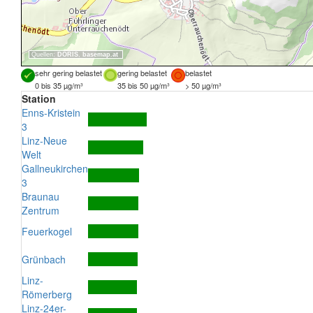
Quellen:
DORIS
,
basemap.at
sehr gering belastet
gering belastet
belastet
0 bis 35 µg/m³
35 bis 50 µg/m³
> 50 µg/m³
Station
Enns-Kristein
3
Linz-Neue
Welt
Gallneukirchen
3
Braunau
Zentrum
Feuerkogel
Grünbach
Linz-
Römerberg
Linz-24er-