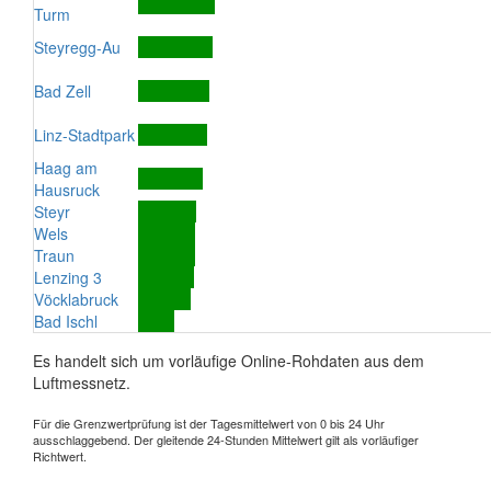
Turm
Steyregg-Au
Bad Zell
Linz-Stadtpark
Haag am
Hausruck
Steyr
Wels
Traun
Lenzing 3
Vöcklabruck
Bad Ischl
Es handelt sich um vorläufige Online-Rohdaten aus dem
Luftmessnetz.
Für die Grenzwertprüfung ist der Tagesmittelwert von 0 bis 24 Uhr
ausschlaggebend. Der gleitende 24-Stunden Mittelwert gilt als vorläufiger
Richtwert.