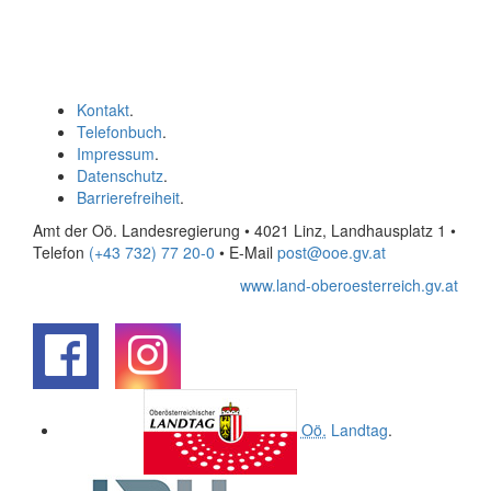
Kontakt
.
Telefonbuch
.
Impressum
.
Datenschutz
.
Barrierefreiheit
.
Amt der Oö. Landesregierung • 4021 Linz, Landhausplatz 1
•
Telefon
(+43 732) 77 20-0
• E-Mail
post@ooe.gv.at
www.land-oberoesterreich.gv.at
.
.
Oö.
Landtag
.