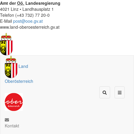
Amt der
Oö.
Landesregierung
4021 Linz • Landhausplatz 1
Telefon (+43 732) 77 20-0
E-Mail
post@ooe.gv.at
www.land-oberoesterreich.gv.at
Land
Oberösterreich
Kontakt