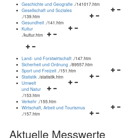
und
Geschichte und Geografie
.
/141017.htm
schließen
Navigationsm
Gesellschaft und Soziales
Navigationsmenü
öffnen
.
/139.htm
öffnen
und
Gesundheit
.
/141.htm
Navigationsmenü
und
schließen
Kultur
Navigationsmenü
öffnen
schließen
.
/kultur.htm
öffnen
und
Navigationsmenü
und
schließen
öffnen
schließen
Land- und Forstwirtschaft
.
/147.htm
und
Sicherheit und Ordnung
.
/89557.htm
schließen
Navigationsm
Sport und Freizeit
.
/151.htm
Navigationsmenü
öffnen
Statistik
.
/statistik.htm
Navigationsmenü
öffnen
und
Umwelt
Navigationsmenü
öffnen
und
schließen
und Natur
öffnen
und
schließen
.
/153.htm
und
schließen
Verkehr
.
/155.htm
schließen
Navigationsm
Wirtschaft, Arbeit und Tourismus
Navigationsmenü
öffnen
.
/157.htm
öffnen
und
und
schließen
Aktuelle Messwerte
schließen