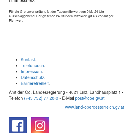
Luftmessnetz.
Für die Grenzwertprüfung ist der Tagesmittelwert von 0 bis 24 Uhr
ausschlaggebend. Der gleitende 24-Stunden Mittelwert gilt als vorläufiger
Richtwert.
Kontakt
.
Telefonbuch
.
Impressum
.
Datenschutz
.
Barrierefreiheit
.
Amt der Oö. Landesregierung • 4021 Linz, Landhausplatz 1
•
Telefon
(+43 732) 77 20-0
• E-Mail
post@ooe.gv.at
www.land-oberoesterreich.gv.at