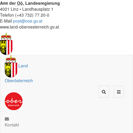
Amt der
Oö.
Landesregierung
4021 Linz • Landhausplatz 1
Telefon (+43 732) 77 20-0
E-Mail
post@ooe.gv.at
www.land-oberoesterreich.gv.at
Land
Oberösterreich
Kontakt