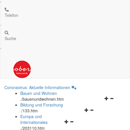
.
Telefon
.
Suche
.
Coronavirus: Aktuelle Informationen
Bauen und Wohnen
Navigationsm
.
/bauenundwohnen.htm
öffnen
Bildung und Forschung
Navigationsmenü
und
.
/133.htm
öffnen
schließen
Europa und
Navigationsmenü
und
Internationales
öffnen
schließen
.
/203110.htm