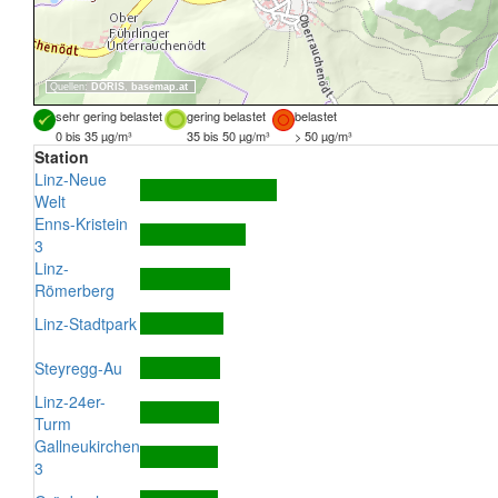
Quellen:
DORIS
,
basemap.at
sehr gering belastet
gering belastet
belastet
0 bis 35 µg/m³
35 bis 50 µg/m³
> 50 µg/m³
Station
Linz-Neue
Welt
Enns-Kristein
3
Linz-
Römerberg
Linz-Stadtpark
Steyregg-Au
Linz-24er-
Turm
Gallneukirchen
3