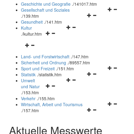
und
Geschichte und Geografie
.
/141017.htm
schließen
Navigationsm
Gesellschaft und Soziales
Navigationsmenü
öffnen
.
/139.htm
öffnen
und
Gesundheit
.
/141.htm
Navigationsmenü
und
schließen
Kultur
Navigationsmenü
öffnen
schließen
.
/kultur.htm
öffnen
und
Navigationsmenü
und
schließen
öffnen
schließen
Land- und Forstwirtschaft
.
/147.htm
und
Sicherheit und Ordnung
.
/89557.htm
schließen
Navigationsm
Sport und Freizeit
.
/151.htm
Navigationsmenü
öffnen
Statistik
.
/statistik.htm
Navigationsmenü
öffnen
und
Umwelt
Navigationsmenü
öffnen
und
schließen
und Natur
öffnen
und
schließen
.
/153.htm
und
schließen
Verkehr
.
/155.htm
schließen
Navigationsm
Wirtschaft, Arbeit und Tourismus
Navigationsmenü
öffnen
.
/157.htm
öffnen
und
und
schließen
Aktuelle Messwerte
schließen