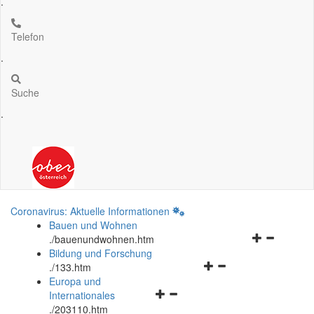
.
Telefon
.
Suche
.
Coronavirus: Aktuelle Informationen
Bauen und Wohnen
Navigationsm
.
/bauenundwohnen.htm
öffnen
Bildung und Forschung
Navigationsmenü
und
.
/133.htm
öffnen
schließen
Europa und
Navigationsmenü
und
Internationales
öffnen
schließen
.
/203110.htm