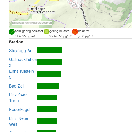
Quellen:
DORIS
,
basemap.at
sehr gering belastet
gering belastet
belastet
0 bis 35 µg/m³
35 bis 50 µg/m³
> 50 µg/m³
Station
Steyregg-Au
Gallneukirchen
3
Enns-Kristein
3
Bad Zell
Linz-24er-
Turm
Feuerkogel
Linz-Neue
Welt