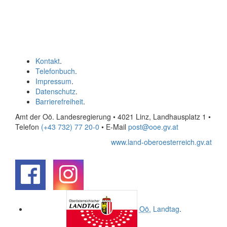
Kontakt
.
Telefonbuch
.
Impressum
.
Datenschutz
.
Barrierefreiheit
.
Amt der Oö. Landesregierung • 4021 Linz, Landhausplatz 1
•
Telefon
(+43 732) 77 20-0
• E-Mail
post@ooe.gv.at
www.land-oberoesterreich.gv.at
.
.
Oö.
Landtag
.