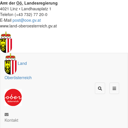
Amt der
Oö.
Landesregierung
4021 Linz • Landhausplatz 1
Telefon (+43 732) 77 20-0
E-Mail
post@ooe.gv.at
www.land-oberoesterreich.gv.at
Land
Oberösterreich
Kontakt