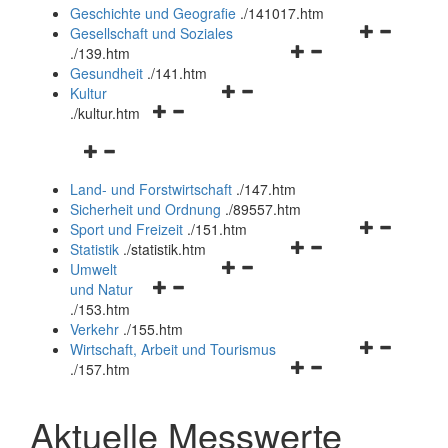
und
Geschichte und Geografie
.
/141017.htm
schließen
Navigationsm
Gesellschaft und Soziales
Navigationsmenü
öffnen
.
/139.htm
öffnen
und
Gesundheit
.
/141.htm
Navigationsmenü
und
schließen
Kultur
Navigationsmenü
öffnen
schließen
.
/kultur.htm
öffnen
und
Navigationsmenü
und
schließen
öffnen
schließen
Land- und Forstwirtschaft
.
/147.htm
und
Sicherheit und Ordnung
.
/89557.htm
schließen
Navigationsm
Sport und Freizeit
.
/151.htm
Navigationsmenü
öffnen
Statistik
.
/statistik.htm
Navigationsmenü
öffnen
und
Umwelt
Navigationsmenü
öffnen
und
schließen
und Natur
öffnen
und
schließen
.
/153.htm
und
schließen
Verkehr
.
/155.htm
schließen
Navigationsm
Wirtschaft, Arbeit und Tourismus
Navigationsmenü
öffnen
.
/157.htm
öffnen
und
und
schließen
Aktuelle Messwerte
schließen