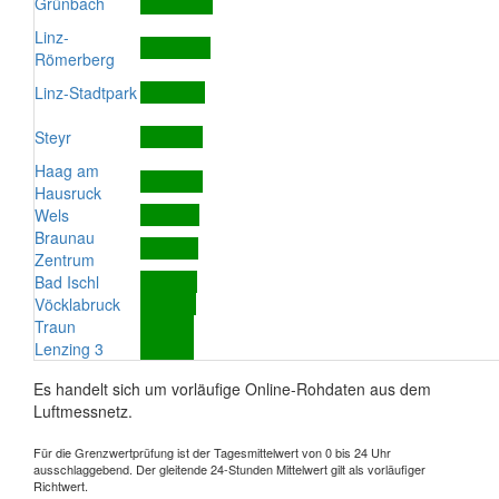
Grünbach
Linz-
Römerberg
Linz-Stadtpark
Steyr
Haag am
Hausruck
Wels
Braunau
Zentrum
Bad Ischl
Vöcklabruck
Traun
Lenzing 3
Es handelt sich um vorläufige Online-Rohdaten aus dem
Luftmessnetz.
Für die Grenzwertprüfung ist der Tagesmittelwert von 0 bis 24 Uhr
ausschlaggebend. Der gleitende 24-Stunden Mittelwert gilt als vorläufiger
Richtwert.