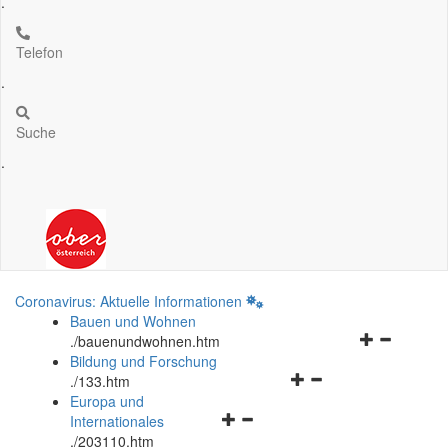
.
Telefon
.
Suche
.
Coronavirus: Aktuelle Informationen
Bauen und Wohnen
Navigationsm
.
/bauenundwohnen.htm
öffnen
Bildung und Forschung
Navigationsmenü
und
.
/133.htm
öffnen
schließen
Europa und
Navigationsmenü
und
Internationales
öffnen
schließen
.
/203110.htm