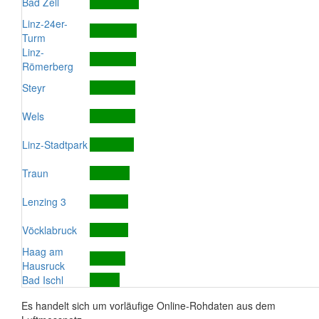
Bad Zell
Linz-24er-
Turm
Linz-
Römerberg
Steyr
Wels
Linz-Stadtpark
Traun
Lenzing 3
Vöcklabruck
Haag am
Hausruck
Bad Ischl
Es handelt sich um vorläufige Online-Rohdaten aus dem