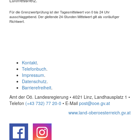
Luftmessnetz.
Für die Grenzwertprüfung ist der Tagesmittelwert von 0 bis 24 Uhr
ausschlaggebend. Der gleitende 24-Stunden Mittelwert gilt als vorläufiger
Richtwert.
Kontakt
.
Telefonbuch
.
Impressum
.
Datenschutz
.
Barrierefreiheit
.
Amt der Oö. Landesregierung • 4021 Linz, Landhausplatz 1
•
Telefon
(+43 732) 77 20-0
• E-Mail
post@ooe.gv.at
www.land-oberoesterreich.gv.at