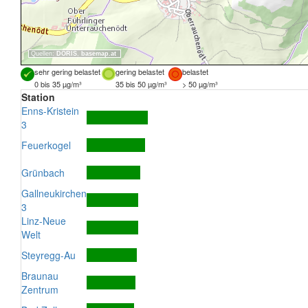
Quellen:
DORIS
,
basemap.at
sehr gering belastet
gering belastet
belastet
0 bis 35 µg/m³
35 bis 50 µg/m³
> 50 µg/m³
Station
Enns-Kristein
3
Feuerkogel
Grünbach
Gallneukirchen
3
Linz-Neue
Welt
Steyregg-Au
Braunau
Zentrum