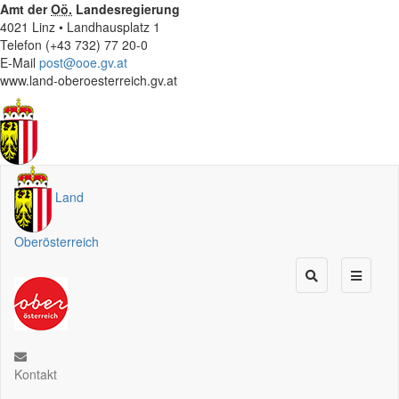
Amt der
Oö.
Landesregierung
4021 Linz • Landhausplatz 1
Telefon (+43 732) 77 20-0
E-Mail
post@ooe.gv.at
www.land-oberoesterreich.gv.at
Land
Oberösterreich
Kontakt