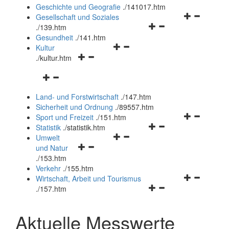
und
Geschichte und Geografie
.
/141017.htm
schließen
Navigationsm
Gesellschaft und Soziales
Navigationsmenü
öffnen
.
/139.htm
öffnen
und
Gesundheit
.
/141.htm
Navigationsmenü
und
schließen
Kultur
Navigationsmenü
öffnen
schließen
.
/kultur.htm
öffnen
und
Navigationsmenü
und
schließen
öffnen
schließen
Land- und Forstwirtschaft
.
/147.htm
und
Sicherheit und Ordnung
.
/89557.htm
schließen
Navigationsm
Sport und Freizeit
.
/151.htm
Navigationsmenü
öffnen
Statistik
.
/statistik.htm
Navigationsmenü
öffnen
und
Umwelt
Navigationsmenü
öffnen
und
schließen
und Natur
öffnen
und
schließen
.
/153.htm
und
schließen
Verkehr
.
/155.htm
schließen
Navigationsm
Wirtschaft, Arbeit und Tourismus
Navigationsmenü
öffnen
.
/157.htm
öffnen
und
und
schließen
Aktuelle Messwerte
schließen