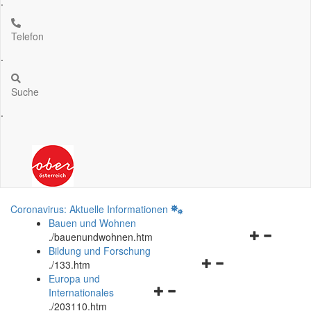
.
Telefon
.
Suche
.
Coronavirus: Aktuelle Informationen
Bauen und Wohnen
Navigationsm
.
/bauenundwohnen.htm
öffnen
Bildung und Forschung
Navigationsmenü
und
.
/133.htm
öffnen
schließen
Europa und
Navigationsmenü
und
Internationales
öffnen
schließen
.
/203110.htm