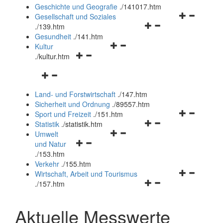
und
Geschichte und Geografie
.
/141017.htm
schließen
Navigationsm
Gesellschaft und Soziales
Navigationsmenü
öffnen
.
/139.htm
öffnen
und
Gesundheit
.
/141.htm
Navigationsmenü
und
schließen
Kultur
Navigationsmenü
öffnen
schließen
.
/kultur.htm
öffnen
und
Navigationsmenü
und
schließen
öffnen
schließen
Land- und Forstwirtschaft
.
/147.htm
und
Sicherheit und Ordnung
.
/89557.htm
schließen
Navigationsm
Sport und Freizeit
.
/151.htm
Navigationsmenü
öffnen
Statistik
.
/statistik.htm
Navigationsmenü
öffnen
und
Umwelt
Navigationsmenü
öffnen
und
schließen
und Natur
öffnen
und
schließen
.
/153.htm
und
schließen
Verkehr
.
/155.htm
schließen
Navigationsm
Wirtschaft, Arbeit und Tourismus
Navigationsmenü
öffnen
.
/157.htm
öffnen
und
und
schließen
Aktuelle Messwerte
schließen