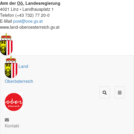
Amt der
Oö.
Landesregierung
4021 Linz • Landhausplatz 1
Telefon (+43 732) 77 20-0
E-Mail
post@ooe.gv.at
www.land-oberoesterreich.gv.at
Land
Oberösterreich
Kontakt