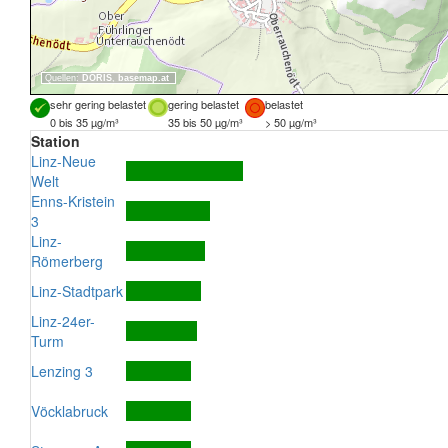
Quellen:
DORIS
,
basemap.at
sehr gering belastet
gering belastet
belastet
0 bis 35 µg/m³
35 bis 50 µg/m³
> 50 µg/m³
Station
Linz-Neue
Welt
Enns-Kristein
3
Linz-
Römerberg
Linz-Stadtpark
Linz-24er-
Turm
Lenzing 3
Vöcklabruck