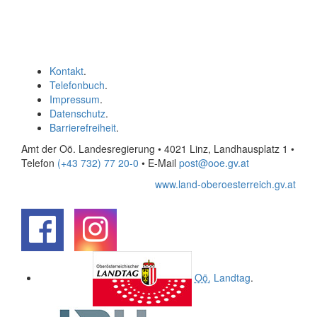
Kontakt
.
Telefonbuch
.
Impressum
.
Datenschutz
.
Barrierefreiheit
.
Amt der Oö. Landesregierung • 4021 Linz, Landhausplatz 1
•
Telefon
(+43 732) 77 20-0
• E-Mail
post@ooe.gv.at
www.land-oberoesterreich.gv.at
.
.
Oö.
Landtag
.