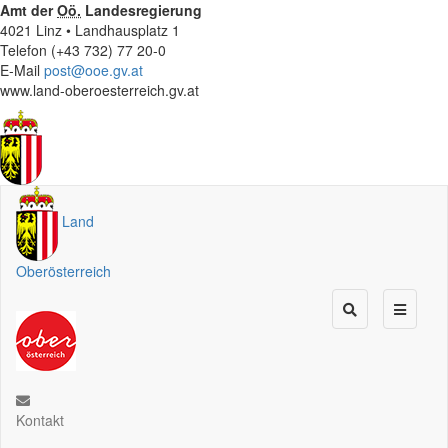
Amt der
Oö.
Landesregierung
4021 Linz • Landhausplatz 1
Telefon (+43 732) 77 20-0
E-Mail
post@ooe.gv.at
www.land-oberoesterreich.gv.at
Land
Oberösterreich
Kontakt