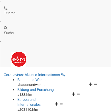
.
Telefon
.
Suche
.
Coronavirus: Aktuelle Informationen
Bauen und Wohnen
Navigationsm
.
/bauenundwohnen.htm
öffnen
Bildung und Forschung
Navigationsmenü
und
.
/133.htm
öffnen
schließen
Europa und
Navigationsmenü
und
Internationales
öffnen
schließen
.
/203110.htm