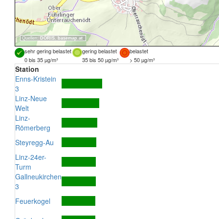
Quellen:
DORIS
,
basemap.at
sehr gering belastet
gering belastet
belastet
0 bis 35 µg/m³
35 bis 50 µg/m³
> 50 µg/m³
Station
Enns-Kristein
3
Linz-Neue
Welt
Linz-
Römerberg
Steyregg-Au
Linz-24er-
Turm
Gallneukirchen
3
Feuerkogel