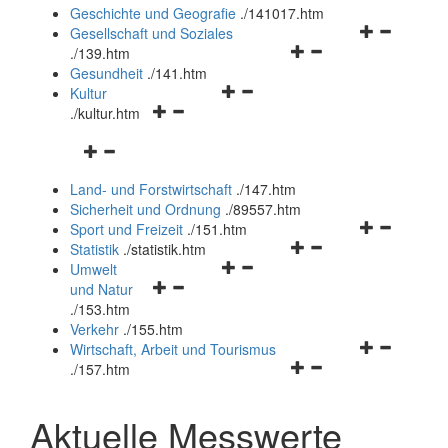
und
Geschichte und Geografie
.
/141017.htm
schließen
Navigationsm
Gesellschaft und Soziales
Navigationsmenü
öffnen
.
/139.htm
öffnen
und
Gesundheit
.
/141.htm
Navigationsmenü
und
schließen
Kultur
Navigationsmenü
öffnen
schließen
.
/kultur.htm
öffnen
und
Navigationsmenü
und
schließen
öffnen
schließen
Land- und Forstwirtschaft
.
/147.htm
und
Sicherheit und Ordnung
.
/89557.htm
schließen
Navigationsm
Sport und Freizeit
.
/151.htm
Navigationsmenü
öffnen
Statistik
.
/statistik.htm
Navigationsmenü
öffnen
und
Umwelt
Navigationsmenü
öffnen
und
schließen
und Natur
öffnen
und
schließen
.
/153.htm
und
schließen
Verkehr
.
/155.htm
schließen
Navigationsm
Wirtschaft, Arbeit und Tourismus
Navigationsmenü
öffnen
.
/157.htm
öffnen
und
und
schließen
Aktuelle Messwerte
schließen