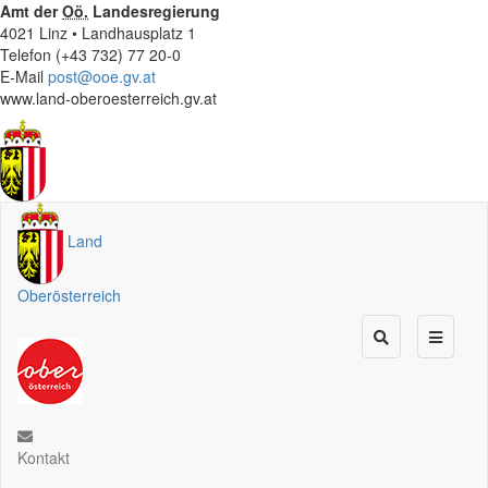
Amt der
Oö.
Landesregierung
4021 Linz • Landhausplatz 1
Telefon (+43 732) 77 20-0
E-Mail
post@ooe.gv.at
www.land-oberoesterreich.gv.at
Land
Oberösterreich
Kontakt