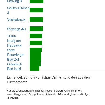
Lenzing 3
Gallneukirchen
3
Vöcklabruck
Steyregg-Au
Traun
Haag am
Hausruck
Steyr
Feuerkogel
Bad Zell
Grünbach
Bad Ischl
Es handelt sich um vorläufige Online-Rohdaten aus dem
Luftmessnetz.
Für die Grenzwertprüfung ist der Tagesmittelwert von 0 bis 24 Uhr
ausschlaggebend. Der gleitende 24-Stunden Mittelwert gilt als vorläufiger
Richtwert.