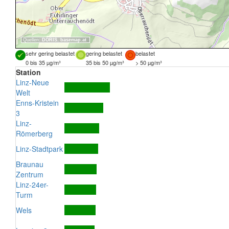
Quellen:
DORIS
,
basemap.at
sehr gering belastet
gering belastet
belastet
0 bis 35 µg/m³
35 bis 50 µg/m³
> 50 µg/m³
Station
Linz-Neue
Welt
Enns-Kristein
3
Linz-
Römerberg
Linz-Stadtpark
Braunau
Zentrum
Linz-24er-
Turm
Wels