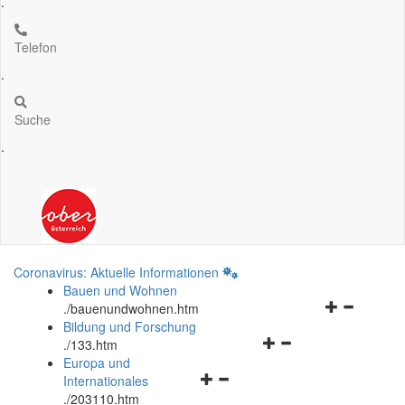
.
Telefon
.
Suche
.
Coronavirus: Aktuelle Informationen
Bauen und Wohnen
Navigationsm
.
/bauenundwohnen.htm
öffnen
Bildung und Forschung
Navigationsmenü
und
.
/133.htm
öffnen
schließen
Europa und
Navigationsmenü
und
Internationales
öffnen
schließen
.
/203110.htm