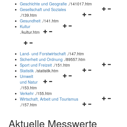
und
Geschichte und Geografie
.
/141017.htm
schließen
Navigationsm
Gesellschaft und Soziales
Navigationsmenü
öffnen
.
/139.htm
öffnen
und
Gesundheit
.
/141.htm
Navigationsmenü
und
schließen
Kultur
Navigationsmenü
öffnen
schließen
.
/kultur.htm
öffnen
und
Navigationsmenü
und
schließen
öffnen
schließen
Land- und Forstwirtschaft
.
/147.htm
und
Sicherheit und Ordnung
.
/89557.htm
schließen
Navigationsm
Sport und Freizeit
.
/151.htm
Navigationsmenü
öffnen
Statistik
.
/statistik.htm
Navigationsmenü
öffnen
und
Umwelt
Navigationsmenü
öffnen
und
schließen
und Natur
öffnen
und
schließen
.
/153.htm
und
schließen
Verkehr
.
/155.htm
schließen
Navigationsm
Wirtschaft, Arbeit und Tourismus
Navigationsmenü
öffnen
.
/157.htm
öffnen
und
und
schließen
Aktuelle Messwerte
schließen