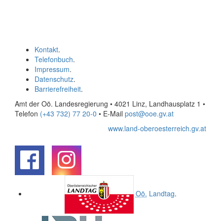
Kontakt
.
Telefonbuch
.
Impressum
.
Datenschutz
.
Barrierefreiheit
.
Amt der Oö. Landesregierung • 4021 Linz, Landhausplatz 1
•
Telefon
(+43 732) 77 20-0
• E-Mail
post@ooe.gv.at
www.land-oberoesterreich.gv.at
.
.
Oö.
Landtag
.