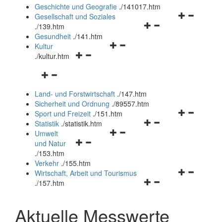
und
Geschichte und Geografie
.
/141017.htm
schließen
Navigationsm
Gesellschaft und Soziales
Navigationsmenü
öffnen
.
/139.htm
öffnen
und
Gesundheit
.
/141.htm
Navigationsmenü
und
schließen
Kultur
Navigationsmenü
öffnen
schließen
.
/kultur.htm
öffnen
und
Navigationsmenü
und
schließen
öffnen
schließen
Land- und Forstwirtschaft
.
/147.htm
und
Sicherheit und Ordnung
.
/89557.htm
schließen
Navigationsm
Sport und Freizeit
.
/151.htm
Navigationsmenü
öffnen
Statistik
.
/statistik.htm
Navigationsmenü
öffnen
und
Umwelt
Navigationsmenü
öffnen
und
schließen
und Natur
öffnen
und
schließen
.
/153.htm
und
schließen
Verkehr
.
/155.htm
schließen
Navigationsm
Wirtschaft, Arbeit und Tourismus
Navigationsmenü
öffnen
.
/157.htm
öffnen
und
und
schließen
Aktuelle Messwerte
schließen