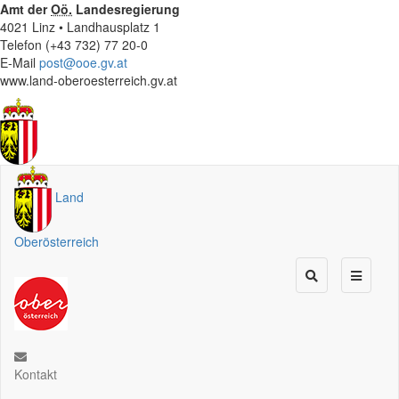
Amt der
Oö.
Landesregierung
4021 Linz • Landhausplatz 1
Telefon (+43 732) 77 20-0
E-Mail
post@ooe.gv.at
www.land-oberoesterreich.gv.at
Land
Oberösterreich
Kontakt