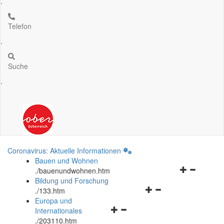
.
Telefon
.
Suche
.
Coronavirus: Aktuelle Informationen
Bauen und Wohnen
Navigationsm
.
/bauenundwohnen.htm
öffnen
Bildung und Forschung
Navigationsmenü
und
.
/133.htm
öffnen
schließen
Europa und
Navigationsmenü
und
Internationales
öffnen
schließen
.
/203110.htm