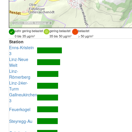
Quellen:
DORIS
,
basemap.at
sehr gering belastet
gering belastet
belastet
0 bis 35 µg/m³
35 bis 50 µg/m³
> 50 µg/m³
Station
Enns-Kristein
3
Linz-Neue
Welt
Linz-
Römerberg
Linz-24er-
Turm
Gallneukirchen
3
Feuerkogel
Steyregg-Au