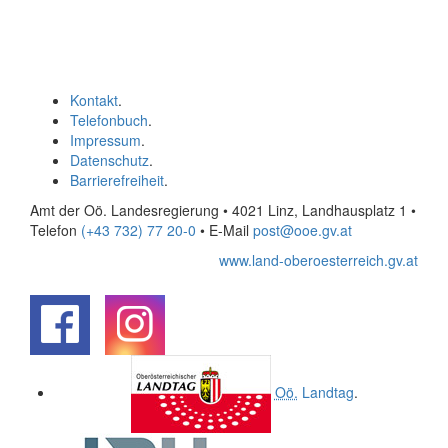
Kontakt
.
Telefonbuch
.
Impressum
.
Datenschutz
.
Barrierefreiheit
.
Amt der Oö. Landesregierung • 4021 Linz, Landhausplatz 1
•
Telefon
(+43 732) 77 20-0
• E-Mail
post@ooe.gv.at
www.land-oberoesterreich.gv.at
.
.
Oö.
Landtag
.