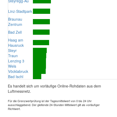
Steyregg-Au
Linz-Stadtpark
Braunau
Zentrum
Bad Zell
Haag am
Hausruck
Steyr
Traun
Lenzing 3
Wels
Vöcklabruck
Bad Ischl
Es handelt sich um vorläufige Online-Rohdaten aus dem
Luftmessnetz.
Für die Grenzwertprüfung ist der Tagesmittelwert von 0 bis 24 Uhr
ausschlaggebend. Der gleitende 24-Stunden Mittelwert gilt als vorläufiger
Richtwert.