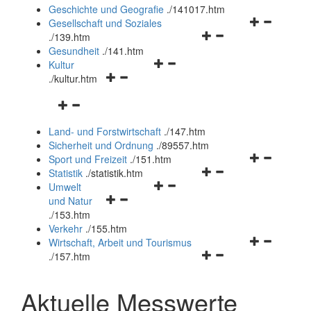
und
Geschichte und Geografie
.
/141017.htm
schließen
Navigationsm
Gesellschaft und Soziales
Navigationsmenü
öffnen
.
/139.htm
öffnen
und
Gesundheit
.
/141.htm
Navigationsmenü
und
schließen
Kultur
Navigationsmenü
öffnen
schließen
.
/kultur.htm
öffnen
und
Navigationsmenü
und
schließen
öffnen
schließen
Land- und Forstwirtschaft
.
/147.htm
und
Sicherheit und Ordnung
.
/89557.htm
schließen
Navigationsm
Sport und Freizeit
.
/151.htm
Navigationsmenü
öffnen
Statistik
.
/statistik.htm
Navigationsmenü
öffnen
und
Umwelt
Navigationsmenü
öffnen
und
schließen
und Natur
öffnen
und
schließen
.
/153.htm
und
schließen
Verkehr
.
/155.htm
schließen
Navigationsm
Wirtschaft, Arbeit und Tourismus
Navigationsmenü
öffnen
.
/157.htm
öffnen
und
und
schließen
Aktuelle Messwerte
schließen