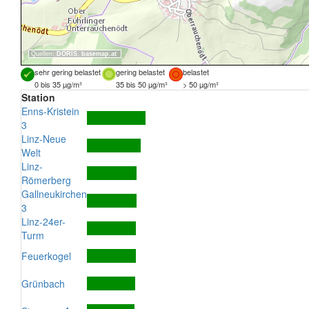
Quellen:
DORIS
,
basemap.at
sehr gering belastet
gering belastet
belastet
0 bis 35 µg/m³
35 bis 50 µg/m³
> 50 µg/m³
Station
Enns-Kristein
3
Linz-Neue
Welt
Linz-
Römerberg
Gallneukirchen
3
Linz-24er-
Turm
Feuerkogel
Grünbach