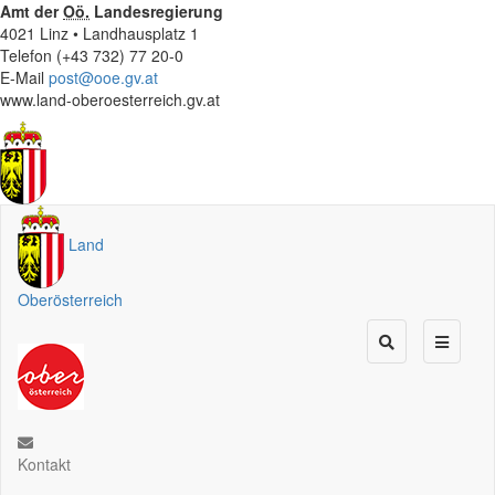
Amt der
Oö.
Landesregierung
4021 Linz • Landhausplatz 1
Telefon (+43 732) 77 20-0
E-Mail
post@ooe.gv.at
www.land-oberoesterreich.gv.at
Land
Oberösterreich
Kontakt