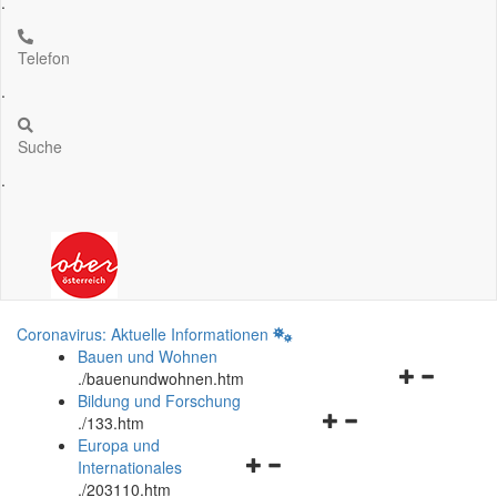
.
Telefon
.
Suche
.
Coronavirus: Aktuelle Informationen
Bauen und Wohnen
Navigationsm
.
/bauenundwohnen.htm
öffnen
Bildung und Forschung
Navigationsmenü
und
.
/133.htm
öffnen
schließen
Europa und
Navigationsmenü
und
Internationales
öffnen
schließen
.
/203110.htm