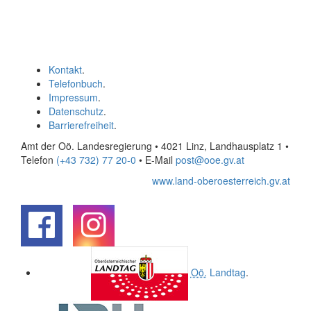
Kontakt
.
Telefonbuch
.
Impressum
.
Datenschutz
.
Barrierefreiheit
.
Amt der Oö. Landesregierung • 4021 Linz, Landhausplatz 1
•
Telefon
(+43 732) 77 20-0
• E-Mail
post@ooe.gv.at
www.land-oberoesterreich.gv.at
.
.
Oö.
Landtag
.