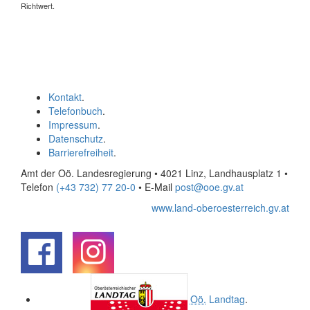
Richtwert.
Kontakt
.
Telefonbuch
.
Impressum
.
Datenschutz
.
Barrierefreiheit
.
Amt der Oö. Landesregierung • 4021 Linz, Landhausplatz 1
•
Telefon
(+43 732) 77 20-0
• E-Mail
post@ooe.gv.at
www.land-oberoesterreich.gv.at
.
.
Oö.
Landtag
.