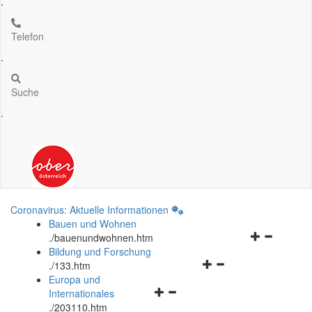
.
Telefon
.
Suche
.
Coronavirus: Aktuelle Informationen
Bauen und Wohnen
Navigationsm
.
/bauenundwohnen.htm
öffnen
Bildung und Forschung
Navigationsmenü
und
.
/133.htm
öffnen
schließen
Europa und
Navigationsmenü
und
Internationales
öffnen
schließen
.
/203110.htm