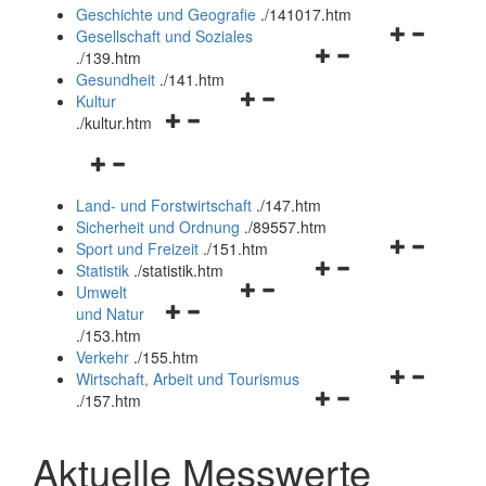
und
Geschichte und Geografie
.
/141017.htm
schließen
Navigationsm
Gesellschaft und Soziales
Navigationsmenü
öffnen
.
/139.htm
öffnen
und
Gesundheit
.
/141.htm
Navigationsmenü
und
schließen
Kultur
Navigationsmenü
öffnen
schließen
.
/kultur.htm
öffnen
und
Navigationsmenü
und
schließen
öffnen
schließen
Land- und Forstwirtschaft
.
/147.htm
und
Sicherheit und Ordnung
.
/89557.htm
schließen
Navigationsm
Sport und Freizeit
.
/151.htm
Navigationsmenü
öffnen
Statistik
.
/statistik.htm
Navigationsmenü
öffnen
und
Umwelt
Navigationsmenü
öffnen
und
schließen
und Natur
öffnen
und
schließen
.
/153.htm
und
schließen
Verkehr
.
/155.htm
schließen
Navigationsm
Wirtschaft, Arbeit und Tourismus
Navigationsmenü
öffnen
.
/157.htm
öffnen
und
und
schließen
Aktuelle Messwerte
schließen