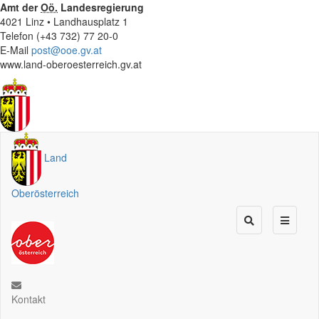
Amt der
Oö.
Landesregierung
4021 Linz • Landhausplatz 1
Telefon (+43 732) 77 20-0
E-Mail
post@ooe.gv.at
www.land-oberoesterreich.gv.at
Land
Oberösterreich
Kontakt