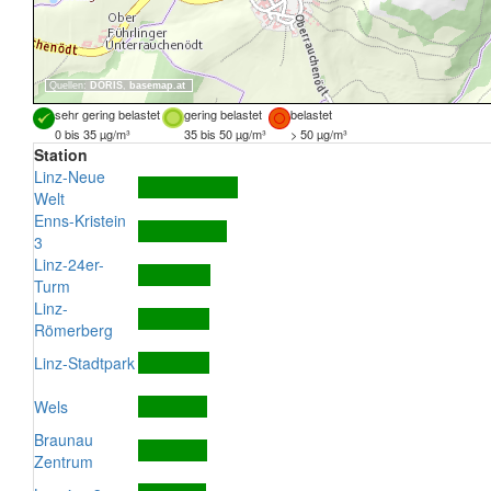
Quellen:
DORIS
,
basemap.at
sehr gering belastet
gering belastet
belastet
0 bis 35 µg/m³
35 bis 50 µg/m³
> 50 µg/m³
Station
Linz-Neue
Welt
Enns-Kristein
3
Linz-24er-
Turm
Linz-
Römerberg
Linz-Stadtpark
Wels
Braunau
Zentrum