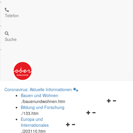
.
Telefon
.
Suche
.
Coronavirus: Aktuelle Informationen
Bauen und Wohnen
Navigationsm
.
/bauenundwohnen.htm
öffnen
Bildung und Forschung
Navigationsmenü
und
.
/133.htm
öffnen
schließen
Europa und
Navigationsmenü
und
Internationales
öffnen
schließen
.
/203110.htm