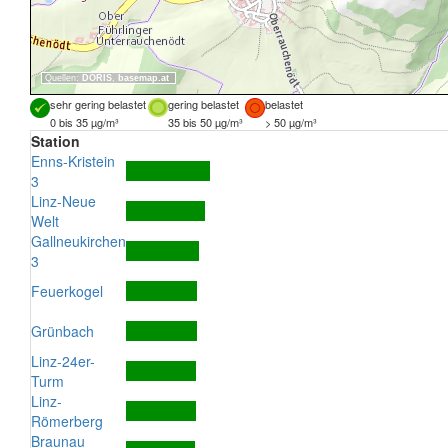
Quellen:
DORIS
,
basemap.at
sehr gering belastet
gering belastet
belastet
0 bis 35 µg/m³
35 bis 50 µg/m³
> 50 µg/m³
Station
Enns-Kristein
3
Linz-Neue
Welt
Gallneukirchen
3
Feuerkogel
Grünbach
Linz-24er-
Turm
Linz-
Römerberg
Braunau