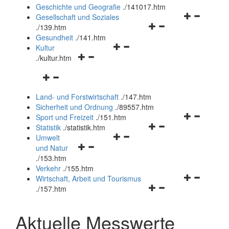
und
Geschichte und Geografie
.
/141017.htm
schließen
Navigationsm
Gesellschaft und Soziales
Navigationsmenü
öffnen
.
/139.htm
öffnen
und
Gesundheit
.
/141.htm
Navigationsmenü
und
schließen
Kultur
Navigationsmenü
öffnen
schließen
.
/kultur.htm
öffnen
und
Navigationsmenü
und
schließen
öffnen
schließen
Land- und Forstwirtschaft
.
/147.htm
und
Sicherheit und Ordnung
.
/89557.htm
schließen
Navigationsm
Sport und Freizeit
.
/151.htm
Navigationsmenü
öffnen
Statistik
.
/statistik.htm
Navigationsmenü
öffnen
und
Umwelt
Navigationsmenü
öffnen
und
schließen
und Natur
öffnen
und
schließen
.
/153.htm
und
schließen
Verkehr
.
/155.htm
schließen
Navigationsm
Wirtschaft, Arbeit und Tourismus
Navigationsmenü
öffnen
.
/157.htm
öffnen
und
und
schließen
Aktuelle Messwerte
schließen