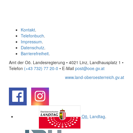
Kontakt
.
Telefonbuch
.
Impressum
.
Datenschutz
.
Barrierefreiheit
.
Amt der Oö. Landesregierung • 4021 Linz, Landhausplatz 1
•
Telefon
(+43 732) 77 20-0
• E-Mail
post@ooe.gv.at
www.land-oberoesterreich.gv.at
.
.
Oö.
Landtag
.