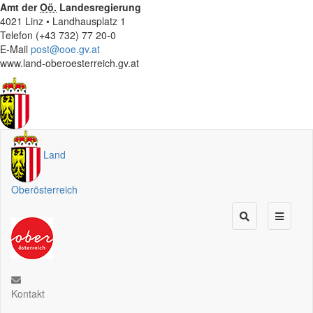
Amt der
Oö.
Landesregierung
4021 Linz • Landhausplatz 1
Telefon (+43 732) 77 20-0
E-Mail
post@ooe.gv.at
www.land-oberoesterreich.gv.at
Land
Oberösterreich
Kontakt