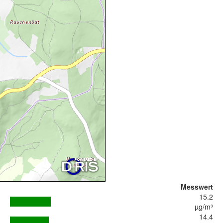
Messwert
15.2
µg/m³
14.4