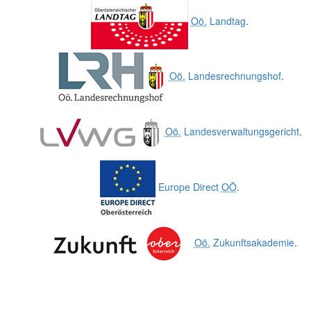
Oö.
Landtag
.
Oö.
Landesrechnungshof
.
Oö.
Landesverwaltungsgericht
.
Europe Direct
OÖ
.
Oö.
Zukunftsakademie
.