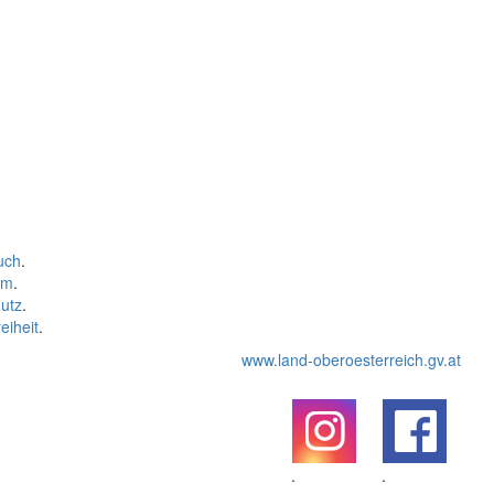
uch
.
um
.
utz
.
eiheit
.
www.land-oberoesterreich.gv.at
.
.