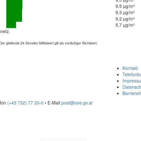
9.5 µg/m³
9.3 µg/m³
9.2 µg/m³
5.7 µg/m³
netz.
 gleitende 24-Stunden Mittelwert gilt als vorläufiger Richtwert.
Kontakt
.
Telefonb
Impress
Datensch
Barrierefr
efon
(+43 732) 77 20-0
• E-Mail
post@ooe.gv.at