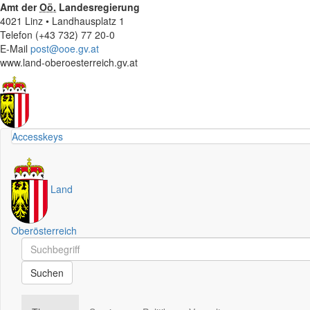
Amt der
Oö.
Landesregierung
4021 Linz • Landhausplatz 1
Telefon (+43 732) 77 20-0
E-Mail
post@ooe.gv.at
www.land-oberoesterreich.gv.at
Accesskeys
Land
Oberösterreich
Schnellsuche
Schnellsuche
Suchen