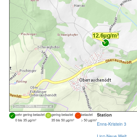
Quellen:
DORIS
,
basemap.at
Station
sehr gering belastet
gering belastet
belastet
0 bis 35 µg/m³
35 bis 50 µg/m³
> 50 µg/m³
Enns-Kristein 3
Linz-Neue Welt