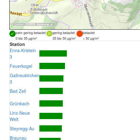
Quellen:
DORIS
,
basemap.at
sehr gering belastet
gering belastet
belastet
0 bis 35 µg/m³
35 bis 50 µg/m³
> 50 µg/m³
Station
Enns-Kristein
3
Feuerkogel
Gallneukirchen
3
Bad Zell
Grünbach
Linz-Neue
Welt
Steyregg-Au
Braunau