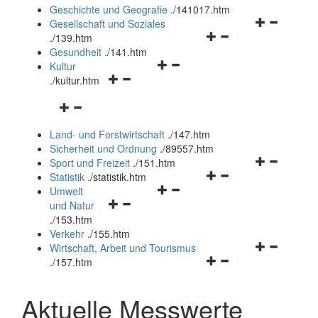
und
Geschichte und Geografie
.
/141017.htm
schließen
Navigationsm
Gesellschaft und Soziales
Navigationsmenü
öffnen
.
/139.htm
öffnen
und
Gesundheit
.
/141.htm
Navigationsmenü
und
schließen
Kultur
Navigationsmenü
öffnen
schließen
.
/kultur.htm
öffnen
und
Navigationsmenü
und
schließen
öffnen
schließen
Land- und Forstwirtschaft
.
/147.htm
und
Sicherheit und Ordnung
.
/89557.htm
schließen
Navigationsm
Sport und Freizeit
.
/151.htm
Navigationsmenü
öffnen
Statistik
.
/statistik.htm
Navigationsmenü
öffnen
und
Umwelt
Navigationsmenü
öffnen
und
schließen
und Natur
öffnen
und
schließen
.
/153.htm
und
schließen
Verkehr
.
/155.htm
schließen
Navigationsm
Wirtschaft, Arbeit und Tourismus
Navigationsmenü
öffnen
.
/157.htm
öffnen
und
und
schließen
Aktuelle Messwerte
schließen