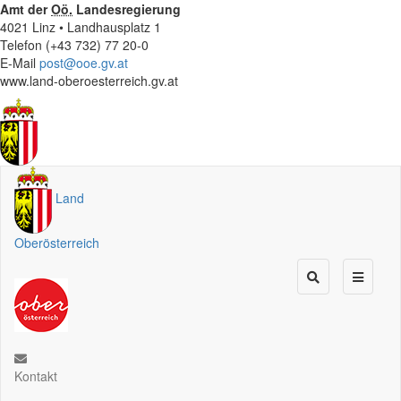
Amt der
Oö.
Landesregierung
4021 Linz • Landhausplatz 1
Telefon (+43 732) 77 20-0
E-Mail
post@ooe.gv.at
www.land-oberoesterreich.gv.at
Land
Oberösterreich
Kontakt