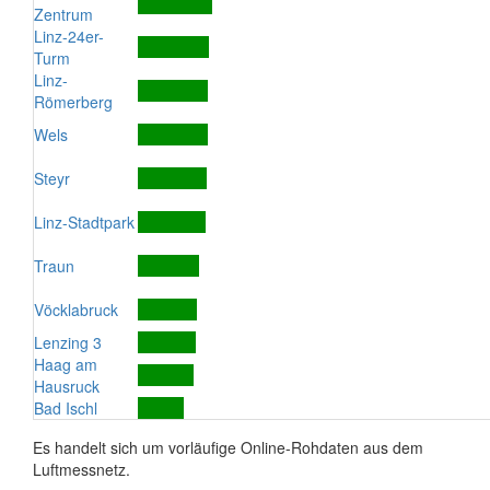
Zentrum
Linz-24er-
Turm
Linz-
Römerberg
Wels
Steyr
Linz-Stadtpark
Traun
Vöcklabruck
Lenzing 3
Haag am
Hausruck
Bad Ischl
Es handelt sich um vorläufige Online-Rohdaten aus dem
Luftmessnetz.