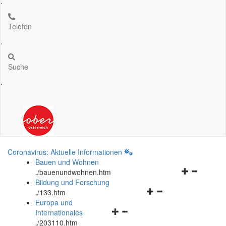
.
Telefon
.
Suche
.
Coronavirus: Aktuelle Informationen
Bauen und Wohnen
Navigationsm
.
/bauenundwohnen.htm
öffnen
Bildung und Forschung
Navigationsmenü
und
.
/133.htm
öffnen
schließen
Europa und
Navigationsmenü
und
Internationales
öffnen
schließen
.
/203110.htm