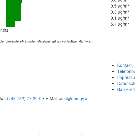
9.5 µg/m³
9.3 µg/m³
9.1 µg/m³
5.7 µg/m³
netz.
 gleitende 24-Stunden Mittelwert gilt als vorläufiger Richtwert.
Kontakt
.
Telefonb
Impress
Datensch
Barrierefr
efon
(+43 732) 77 20-0
• E-Mail
post@ooe.gv.at