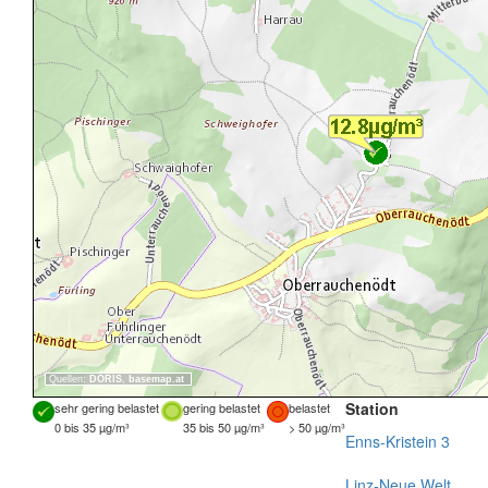
Quellen:
DORIS
,
basemap.at
Station
sehr gering belastet
gering belastet
belastet
0 bis 35 µg/m³
35 bis 50 µg/m³
> 50 µg/m³
Enns-Kristein 3
Linz-Neue Welt