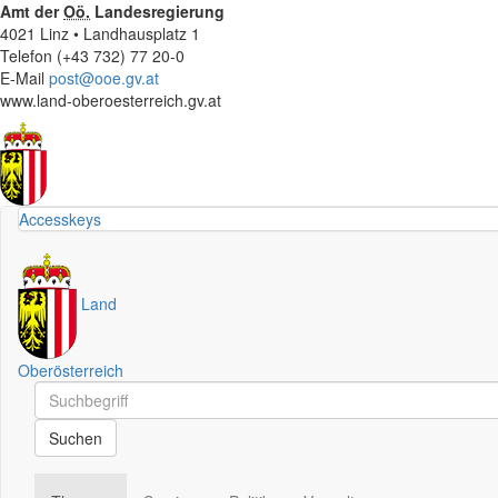
Amt der
Oö.
Landesregierung
4021 Linz • Landhausplatz 1
Telefon (+43 732) 77 20-0
E-Mail
post@ooe.gv.at
www.land-oberoesterreich.gv.at
Accesskeys
Land
Oberösterreich
Schnellsuche
Schnellsuche
Suchen