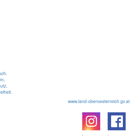
uch
.
um
.
utz
.
eiheit
.
www.land-oberoesterreich.gv.at
.
.