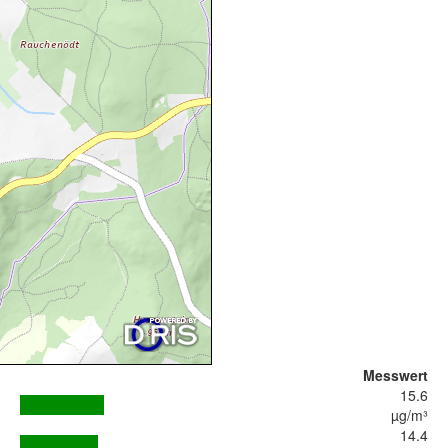
Messwert
15.6
µg/m³
14.4