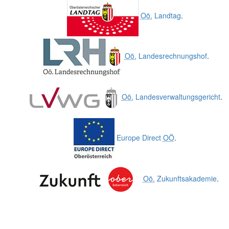
Oö.
Landtag
.
Oö.
Landesrechnungshof
.
Oö.
Landesverwaltungsgericht
.
Europe Direct
OÖ
.
Oö.
Zukunftsakademie
.